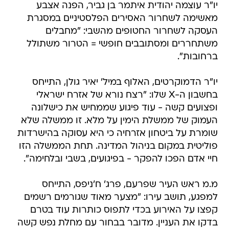
יו"ר עוצמה יהודית איתמר בן גביר, הפנה אצבע
מאשימה לשחרור האסירים הפלסטיניים במסגרת
העסקה לשחרור החטופים מהשבי: "מחבלים
משתחררים ומסתובבים חופשי = הטרור משתולל
ברחובות".
יו"ר הדמוקרטים, האלוף במיל' יאיר גולן, התייחס
בחשבון ה-X שלו: "רצח נורא של אזרח ישראלי
ופצועים קשה - עוד פיגוע שממחיש את כישלונה
העמוק של ממשלת הימין על מלא. זו ממשלה שלא
שומרת על ביטחון אזרחיה כי היא עסוקה בהישרדות
פוליטית במקום בניהול המדינה. תחת הממשלה הזו
חיי אדם הפכו להפקר - בפיגועים, בשבי ובלחימה".
מ.מ ראש העיר שפרעם, פרג' ח'ניפס, התייחס
למפגע, תושב עירו: "מצער מאוד שגורמים רשמים
קפצו על האירוע בכדי לתפוס כותרות עוד בטרם
בדקו את העניין. מדובר בבחור עם מחלת נפש קשה