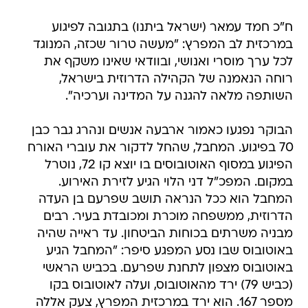
ח"כ חמד עמאר (ישראל ביתנו) בתגובה לפיגוע
במרכזית לב המפרץ: "מעשה טרור שכזה, המנוגד
לכל ערך מוסרי ואנושי, ובוודאי שאינו משקף את
רוחה הנאמנה של הקהילה הדרוזית בישראל,
השותפה מלאה להגנה על המדינה וערכיה".
הבוקר נפגעו כאמור ארבעה אנשים ונהרג גבר כבן
70 בפיגוע. המחבל, שהחל לדקור את עוברי האורח
הפיגוע במסוף האוטובוסים בו יוצא קו 72, נוטרל
במקום. המפכ"ל דני הלוי הגיע לזירת האירוע.
המחבל הוא ככל הנראה תושב שפרעם בן העדה
הדרוזית, ממשפחה מוכרת ומכובדת בעיר. רבים
מבניה משרתים בכוחות הביטחון. עד ראייה ‏שהיה
באוטובוס שבו נסע המפגע סיפר: "המחבל הגיע
באוטובוס מצפון לתחנת שפרעם. בכביש הראשי
(כביש 79) ירד מהאוטובוס, ועלה לאוטובוס בקו
מספר 167. הוא ירד במרכזית המפרץ, צעק אללה