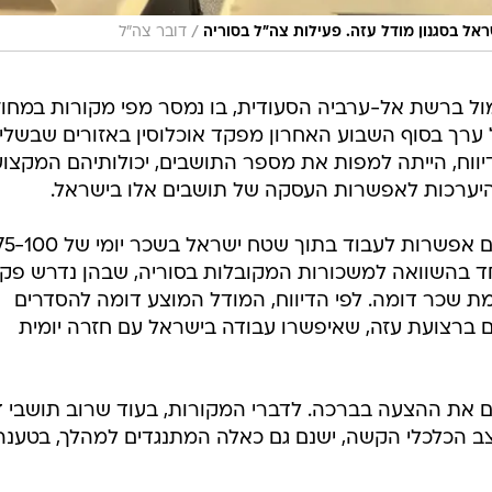
/
ראל בסגנון מודל עזה. פעילות צה"ל בסוריה
דובר צה"ל
ל ברשת אל-ערביה הסעודית, בו נמסר מפי מקורות במחוז
 ערך בסוף השבוע האחרון מפקד אוכלוסין באזורים שבשלי
ווח, הייתה למפות את מספר התושבים, יכולותיהם המקצועי
יערכות לאפשרות העסקה של תושבים אלו בישראל.
המקורות ציינו כי צה"ל הציע לתושבים אפשרות לעבוד בתוך שטח ישראל בשכר יומי של
וחד בהשוואה למשכורות המקובלות בסוריה, שבהן נדרש פקי
מת שכר דומה. לפי הדיווח, המודל המוצע דומה להסדרים
ם ברצועת עזה, שאיפשרו עבודה בישראל עם חזרה יומית
ם את ההצעה בברכה. לדברי המקורות, בעוד שרוב תושבי ד
צב הכלכלי הקשה, ישנם גם כאלה המתנגדים למהלך, בטענה 