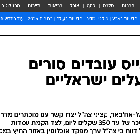
תרבות
סלבס
כסף
אוכל
בריאות
תיירות
טכנולוגיה
חדשות בארץ
פוליטי-מדיני
חדשות בעולם
בחירות 2026
עוד בחדשות
אירועים בארץ
פוליטיקה וממשל
המזרח התיכון
דעות ופרשנויו
חדשות פלילים ומשפט
יחסי חוץ
אירופה
סרי ושלזינגר
חינוך
אמריקה
פרויקטים מיוח
ישראלים בחו"ל
אסיה והפסיפיק
אסור לפספס
ייס עובדים סורים
בריאות
אפריקה
מדע וסביבה
לים ישראליים
חברה ורווחה
הנחיות פיקוד 
ארכיון מדורים
זמני כניסת ש
לוח חופשות וח
אל-אח'באר, קציני צה"ל יצרו קשר עם מוכתרים מדרו
לוח שנה
סוריה והבטיחו גישה לעבודה בשכר של עד 350 שקלים ליום, לצד הקמת עמדות
חדשות יהדות
 דווח כי צה"ל ערך מפקד אוכלוסין באזור החיץ במט
חדשות המשפ