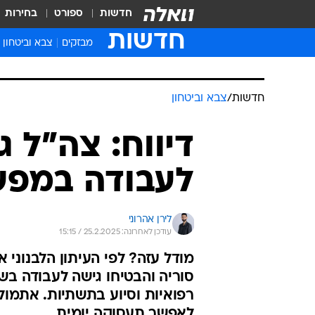
חדשות
ספורט
בחירות
חדשות
מבזקים
צבא וביטחון
חדשות
/
צבא וביטחון
דיווח: צה"ל ג
לעבודה במפע
לירן אהרוני
עודכן לאחרונה: 25.2.2025 / 15:15
מודל עזה? לפי העיתון הלבנוני 
רפואיות וסיוע בתשתיות. אתמול
לאפשר תעסוקה יומית