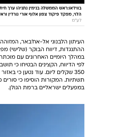
בווידאו:ראש הממשלה בנימין נתניהו ערך חי
הלוי, מפקד פיקוד צפון אלוף אורי גורדין וראש השב״כ רונ
לע"מ
העיתון הלבנוני אל-אח'באר, המזוהה 
ההתנגדות, דיווח הבוקר (שלישי) מפי
במהלך היומיים האחרונים עם מוכתר
לפי הדיווח, הקצינים הבטיחו כי תושב
350 שקלים ליום. עוד נטען כי באזו
תשתיות. המקורות הוסיפו כי סורים 
במפעלים ישראליים ברמת הגולן.