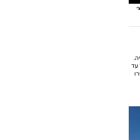
י
ה.
 עד
רו