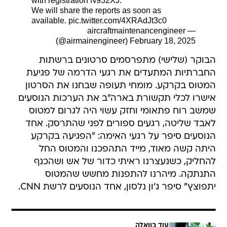
with registration N932XJ.
We will share the reports as soon as
available.
pic.twitter.com/4XRAdJt3c0
— aircraftmaintenancengineer
(@airmainengineer)
February 18, 2025
הבוקר (שלישי) מתפרסמים סרטונים ברשתות
החברתיות המתעדים את רגעי הדרמה של פגיעת
המטוס בקרקע. מומחי תעופה שבחנו את הסרטון
אישרו לכלי תקשורת בארה"ב את הערכות הנוסעים
שמשב רוח פתאומי וחזק עשוי היה לגרום למטוס
לאבד שליטה, רגעים ספורים לפני שהתרסק. אחד
הנוסעים סיפר על רגעי האימה: "הפגיעה בקרקע
היתה קשה מאוד, מייד התהפכנו והמטוס החל
להחליק, כשנעצרנו ראיתי כדור של אש ושהכנף
התנתקה. מיהרנו להתפנות מחשש שהמטוס
יתפוצץ" סיפר ג'ון נלסון, אחד הנוסעים לרשת CNN.
עוד בוואלה