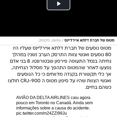
/
מטוס של חברת דלתא איירליינס
delta, טיקטוק
מטוס נוסעים של חברת דלתא איירליינס שעליו היו
80 נוסעים ואנשי צוות התרסק הערב (שני) במהלך
נחיתה בנמל התעופה פירסון שבטורונטו. 8 בני אדם
נפצעו לאחר שהמטוס התהפך על מסלול הנחיתה,
אך כלי תקשורת בקנדה מדווחים כי כל הנוסעים
ואנשי הצוות שהיו על סיפון מטוס ה CRJ-900 חולצו
כשהם בחיים.
AVIÃO DA DELTA AIRLINES caiu agora
pouco em Toronto no Canadá. Ainda sem
informações sobre a causa do acidente.
pic.twitter.com/m24ZZl99Ju