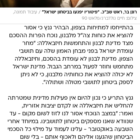
/
רונן בר, ראש שב"כ. "פיטוריו יפגעו בביטחון ישראל"
עיבוד תמונה,
צילום: חיים גולדברג/פלאש 90
בהתייחסו למתיחות בצפון, הבהיר גנץ כי אסור
להוציא את כוחות צה"ל מלבנון, נוכח הפרות ההסכם
מצד מדינת לבנון והתחמשות חיזבאללה: "מחר
עומדת ישראל בפני מבחן האמון שלה עם תושבי
הצפון. מדינת לבנון לא עומדת בהסכם, וחיזבאללה
מתחמש וחוזר לפעול במרחב הגבול. מדינת ישראל
לא יכולה להוציא את כוחותיה מלבנון, כי לא ניתן
לספק ביטחון לתושבי מטולה ושתולה".
גנץ התריע כי נכון להיום אין פעילות מדינית שמטרתה
להחליש את חיזבאללה או לקדם יציבות אזורית,
ואמר: "במצב הנוכחי אסור לנו לזוז לשום מקום - עד
שנוודא שאנו מספקים ביטחון לתושבינו. במיוחד אחרי
השבעה באוקטובר - עלינו לעמוד על מילוי כל הסכמי
הביטחון שהגענו אליהם ולאכוף אותם - בלי שום