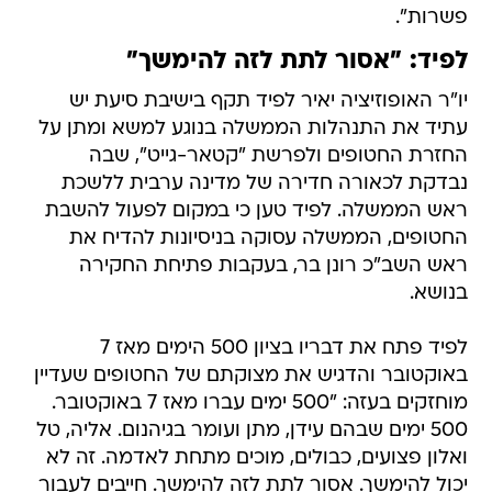
פשרות".
לפיד: "אסור לתת לזה להימשך"
יו"ר האופוזיציה יאיר לפיד תקף בישיבת סיעת יש
עתיד את התנהלות הממשלה בנוגע למשא ומתן על
החזרת החטופים ולפרשת "קטאר-גייט", שבה
נבדקת לכאורה חדירה של מדינה ערבית ללשכת
ראש הממשלה. לפיד טען כי במקום לפעול להשבת
החטופים, הממשלה עסוקה בניסיונות להדיח את
ראש השב"כ רונן בר, בעקבות פתיחת החקירה
בנושא.
לפיד פתח את דבריו בציון 500 הימים מאז 7
באוקטובר והדגיש את מצוקתם של החטופים שעדיין
מוחזקים בעזה: "500 ימים עברו מאז 7 באוקטובר.
500 ימים שבהם עידן, מתן ועומר בגיהנום. אליה, טל
ואלון פצועים, כבולים, מוכים מתחת לאדמה. זה לא
יכול להימשך. אסור לתת לזה להימשך. חייבים לעבור