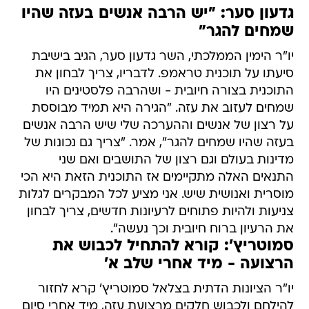
גדעון סער: "יש הרבה אנשים בעזה שהיו
שמחים להגר"
יו"ר הימין הממלכתי, השר גדעון סער, הגיב בישיבת
סיעתו על תוכנית טראמפ. לדבריו, צריך לבחון את
התוכנית בצורה חיובית - ושהרבה פלסטינים היו
שמחים לעזוב את עזה. "הגירה היא תמיד מבוססת
על רצון של אנשים וההערכה שלי שיש הרבה אנשים
בעזה שהיו שמחים להגר", אמר. "צריך גם נכונות של
מדינות בעולם וגם רצון של התושבים ואם שני
התנאים האלה מתקיימים אז התוכנית הזאת היא הכי
מוסרית ואנושית שיש. אני מציע לכל המבקרים לגלות
צניעות ולהיות פתוחים לרעיונות חדשים, צריך לבחון
את הרעיון ברוח חיובית וכך נעשה".
סמוטריץ': קורא להתחיל לכבוש את
הרצועה - מיד אחרי שלב א'
יו"ר הציונות הדתית בצלאל סמוטריץ' קרא לחזור
להילחם ולכבוש חלקים מרצועת עזה, מיד אחרי סיום