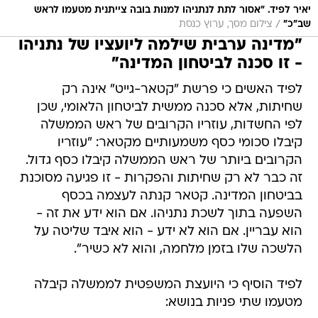
יאיר לפיד. "אסור לתת לנתניהו למנות בובה צייתנית מטעמו לראש
/
שב"כ"
צילום מסך, ערוץ כנסת
"מדינה ערבית שילמה ליועציו של נתניהו
- זו סכנה לביטחון המדינה"
לפיד האשים כי פרשת "קטאר-גייט" אינה רק
שחיתות, אלא סכנה ממשית לביטחון הלאומי, שכן
לפי החשדות, עוזריו הקרובים של ראש הממשלה
קיבלו סכומי כסף משמעותיים מקטאר: "עוזריו
הקרובים ביותר של ראש הממשלה קיבלו כסף גדול.
זה כבר לא רק שחיתות והפקרות - זו פגיעה מסוכנת
בביטחון המדינה. קטאר קנתה לעצמה בכסף
השפעה בתוך לשכת נתניהו. אם הוא ידע את זה -
הוא עבריין. אם הוא לא ידע - הוא איבד שליטה על
הלשכה שלו בזמן מלחמה, והוא לא כשיר".
לפיד הוסיף כי היועצת המשפטית לממשלה קיבלה
מטעמו שתי פניות בנושא: