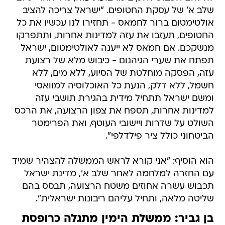
שלב א' של עסקת החטופים. "ישראל צריכה להציב
אולטימטום ברור לחמאס - תחזירו לנו עכשיו את כל
החטופים, תעזבו את עזה למדינות אחרות, ותתפרקו
מנשקכם. אם חמאס לא ייענה לאולטימטום, ישראל
תפתח את שערי הגיהנום - כיבוש מלא של רצועת
עזה, הפסקה מוחלטת של הסיוע, ללא מים, ללא
חשמל, ללא דלק, הנעת כל האוכלוסיה למוואסי
ומשם ישראל תתחיל מידית בהגירת תושבי עזה
למדינות אחרות, תספח את צפון הרצועה, את הרכס
השולט על שדרות ויישובי העוטף, ואת הפרימטר
הביטחוני כולל ציר פילדלפי".
הוא הוסיף: "אני קורא לראש הממשלה להצהיר שמיד
עם החזרה למלחמה לאחר שלב א', מדינת ישראל
תכבוש עשרה אחוזים משטח הרצועה, תבסס בהם
שליטה מלאה, ותחיל עליהם ריבונות ישראלית".
בן גביר: ממשלת הימין מתגלה כרופסת