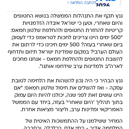
לכתבה המלאה
גנץ תקף את התנהלות הממשלה בנושא החטופים
והיום שאחרי, וטען כי ישראל איבדה הזדמנויות
קריטיות להחזרת החטופים ולהחלפת שלטון חמאס:
"500 ימים היינו צריכים לחכות לטראמפ כדי לעסוק
ביום שאחרי בעזה? 500 ימים חיכינו כדי לרתום את
העולם הערבי? במקום שמדינת ישראל תיזום ותדחוף
להשבת החטופים ולהחלפת חמאס - אנחנו מחכים
לארה"ב ולמדינות ערב שידחפו אותנו".
גנץ הבהיר כי היה נכון להשהות את הלחימה לטובת
עסקה - ואז להשלים את חיסול שלטון חמאס: "אם
היינו עושים זאת לפני שנה, יכולנו להיות היום עמוק
בתוך תהליך 'היום שאחרי' בעזה, ביחד עם הממשל
האמריקאי ומדינות ערב, וליצור מציאות אחרת.
המחיר ששילמנו על ההתמשכות האיטית של
המלחמה אדיר - בחיי אדם, בכלכלה, ובחברה