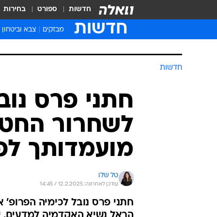
חדשות
ספורט
בחירות
חדשות
מבזקים
צבא וביטחון
חדשות
חתני פרס נוב
לשחרור החטופ
מועמדותך לפ
טל שלו
עודכן לאחרונה: 12.2.2025 / 14:45
חתני פרס נובל לכימיה הפרופ' א
הראל נשיא האקדמיה למדעים, שי