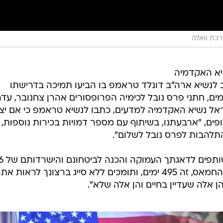
כת וואלה
יא האקדמיה
 לנשיא ארה"ב דונלד טראמפ בו הביעו תמיכה בדרישתו
ם, חתני פרס נובל לכימיה הפרופסורים אהרן צחנובר, עד
ראל נשיא האקדמיה למדעים, כתבו לנשיא טראמפ כי אם יצ
ם, "ארבעתנו, בשיתוף עם מספר דמויות בכירות נוספות,
להבות לפרס נובל לשלום".
במכתב נכתב: "ברצוננו לומר שאנו 
החטופים אשר עדיין מוחזקים על ידי החמאס, זה 495 ימים, ותומכים ללא סייג ברצונך לראות את
אלה שעדיין בחיים והן אלה שלא".