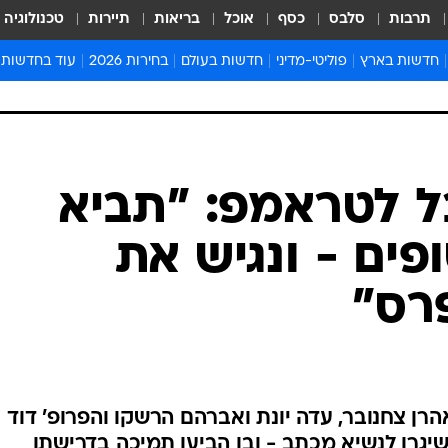
תרבות
סלבס
כסף
אוכל
בריאות
תיירות
טכנולוגיה
חדשות בארץ
פוליטי-מדיני
חדשות בעולם
בחירות 2026
עוד בחדשות
אירועים בארץ
פוליטיקה וממשל
המזרח התיכון
דעות ופרשנויו
חדשות פלילים ומשפט
יחסי חוץ
אירופה
סרי ושלזינגר
חינוך
אמריקה
פרויקטים מיוח
ישראלים בחו"ל
אסיה והפסיפיק
אסור לפספס
ל לטראמפ: "תביא
בריאות
אפריקה
מדע וסביבה
ים - ונגיש את
חברה ורווחה
הנחיות פיקוד 
ארכיון מדורים
רס"
זמני כניסת ש
לוח חופשות וח
לוח שנה
חדשות יהדות
הרן צחנובר, עדה יונת ואברהם הרשקו והפרופ' דוד
חדשות המשפ
גרו לנשיא מכתב - ובו הביעו תמיכה בדרישתו