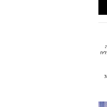
ה
ליח
שותפים לדאגתך העמוקה והכנה לביטחונם והישרדותם של 76