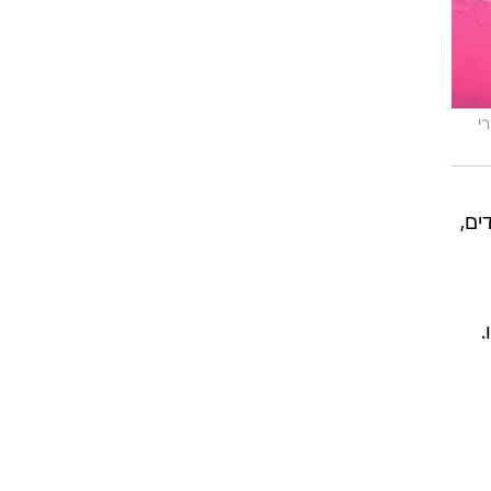
רי
ים,
.