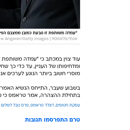
"עמדה משותפת זו נובעת כמובן ממצבם הפיזי 
אגמי/פלאש90 | Drew Angerer/Getty Images
עוד צוין במכתב כי "עמדה משותפת זו
ומדחיפותו של העניין, עד כדי כך שח
מוסרי חשוב ביותר הנוגע לערכים אנו
בשבוע שעבר, התייחס הנשיא האמריק
בתחילת ההצהרה, אמר טראמפ כי מגיע
עסקת חטופים
דונלד טראמפ
פרס נובל לשלום
טרם התפרסמו תגובות