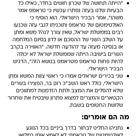
"הייתה תחושה של שכרון חושים בחדר, כאילו כל
הבעיות שלנו בעזה נפתרו עכשיו כי טראמפ אמר
משהו", אמר הבכיר הישראלי. הוא הוסיף כי
האולטימטום של טראמפ ותוכניתו לגבי עזה שכנעו
רבים בממשלת ישראל, שאין צורך לנהל משא ומתן
על השלב השני של ההסכם או לדון בסיום המלחמה
או בנסיגה מעזה עד להודעה חדשה. "האווירה בקרב
השרים בישיבה הייתה שממשלת ישראל לא יכולה
להיות פחות טראמפ מטראמפ בנושא הזה", הדגיש
הבכיר הישראלי.
שני בכירים ישראלים אמרו כי ראשי צוות המשא ומתן
הישראלי, כולל ראש השב"כ רונן בר, הפצירו בשרים
שלא להסלים את המצב ולתת הזדמנות למתווכים
הקטארים והמצרים למצוא פתרון שיבטיח את שחרור
שלושת החטופים בשבת.
מה הם אומרים:
נתניהו החליט לבחור בדרך ביניים בכל הנוגע
לאולטימטום של טראמפ: לא לאמץ אותו במלואו