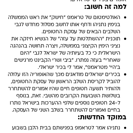
למה זה חשוב:
האולטימטום של טראמפ "חישק" את ראש הממשלה
בנימין נתניהו ודחף אותו לחשב מסלול מחדש לגבי
השלבים הבאים של עסקת החטופים.
תוכנית "ההשתלטות על עזה" של הנשיא חיזקה את
נציגי הימין הקיצוני בממשלה, ויצרה תחושה בהנהגה
הישראלית כי כל בעיותיה של ישראל לגבי "היום
שאחרי" בעזה נפתרו. "ביבי ושרי הקבינט מרגישים
ב'היי' מטראמפ", אמר לי בכיר ישראלי.
בכירים ישראלים מודאגים מכך שהאופוריה הזו עלולה
להוביל לקריסת השלב הראשון של עסקת החטופים,
ולהותיר תשעה חטופים חיים שהיו אמורים להשתחרר
בשלושת השבועות הקרובים מהשבי. זאת, בנוסף
ל-24 חטופים נוספים שלפי ההערכות בישראל נותרו
בחיים ואמורים להשתחרר בשלב השני של העסקה.
במוקד החדשות:
נתניהו אמר לטראמפ בפגישתם בבית הלבן בשבוע