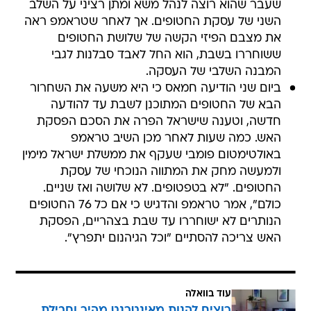
שעבר שהוא רוצה לנהל משא ומתן רציני על השלב
השני של עסקת החטופים. אך לאחר שטראמפ ראה
את מצבם הפיזי הקשה של שלושת החטופים
ששוחררו בשבת, הוא החל לאבד סבלנות לגבי
המבנה השלבי של העסקה.
ביום שני הודיעה חמאס כי היא משעה את השחרור
הבא של החטופים המתוכנן לשבת עד להודעה
חדשה, וטענה שישראל הפרה את הסכם הפסקת
האש. כמה שעות לאחר מכן השיב טראמפ
באולטימטום פומבי שעקף את ממשלת ישראל מימין
ולמעשה מחק את המתווה הנוכחי של עסקת
החטופים. "לא בטפטופים. לא שלושה ואז שניים.
כולם", אמר טראמפ והדגיש כי אם כל 76 החטופים
הנותרים לא ישוחררו עד שבת בצהריים, הפסקת
האש צריכה להסתיים "וכל הגיהנום יתפרץ".
עוד בוואלה
רוצים להנות מאינטרנט מהיר וחבילת