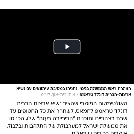
הצהרת ראש הממשלה בנימין נתניהו במסיבת עיתונאים עם נשיא
/
ארצות-הברית דונלד טראמפ
איתי בית-און/ לע״מ
האולטימטום הפומבי שהציב נשיא ארצות הברית
דונלד טראמפ לחמאס, לשחרר את כל החטופים עד
שבת בצהריים ותוכנית "הריביירה בעזה" שלו, הכניסו
את ממשלת ישראל למערבולת של התלהבות ובלבול,
אומרים בכירים ישראלים.