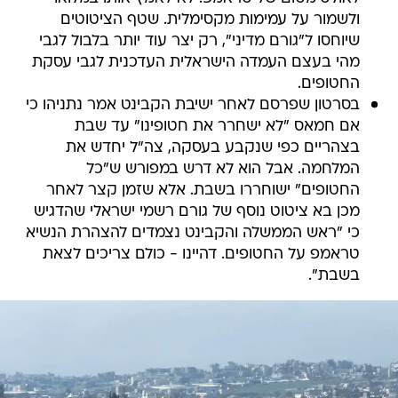
ולשמור על עמימות מקסימלית. שטף הציטוטים
שיוחסו ל"גורם מדיני", רק יצר עוד יותר בלבול לגבי
מהי בעצם העמדה הישראלית העדכנית לגבי עסקת
החטופים.
בסרטון שפרסם לאחר ישיבת הקבינט אמר נתניהו כי
אם חמאס "לא ישחרר את חטופינו" עד שבת
בצהריים כפי שנקבע בעסקה, צה"ל יחדש את
המלחמה. אבל הוא לא דרש במפורש ש"כל
החטופים" ישוחררו בשבת. אלא שזמן קצר לאחר
מכן בא ציטוט נוסף של גורם רשמי ישראלי שהדגיש
כי "ראש הממשלה והקבינט נצמדים להצהרת הנשיא
טראמפ על החטופים. דהיינו - כולם צריכים לצאת
בשבת".