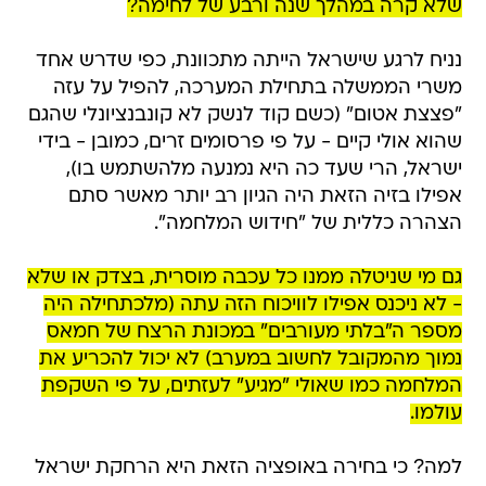
שלא קרה במהלך שנה ורבע של לחימה?
נניח לרגע שישראל הייתה מתכוונת, כפי שדרש אחד
משרי הממשלה בתחילת המערכה, להפיל על עזה
"פצצת אטום" (כשם קוד לנשק לא קונבנציונלי שהגם
שהוא אולי קיים - על פי פרסומים זרים, כמובן - בידי
ישראל, הרי שעד כה היא נמנעה מלהשתמש בו),
אפילו בזיה הזאת היה הגיון רב יותר מאשר סתם
הצהרה כללית של "חידוש המלחמה".
גם מי שניטלה ממנו כל עכבה מוסרית, בצדק או שלא
- לא ניכנס אפילו לוויכוח הזה עתה (מלכתחילה היה
מספר ה"בלתי מעורבים" במכונת הרצח של חמאס
נמוך מהמקובל לחשוב במערב) לא יכול להכריע את
המלחמה כמו שאולי "מגיע" לעזתים, על פי השקפת
עולמו.
למה? כי בחירה באופציה הזאת היא הרחקת ישראל