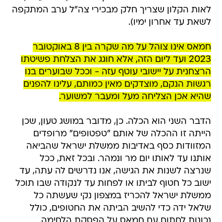
לאות הקלון שצריך חלק מבכירי צה"ל ערב המתקפה
לשאת עד אחרון ימיו).
חמאס אינו צוהל על מה שקרה בין 8 באוקטובר
2023 ועד ליום הזה, אלא חוגג את הצלחת פשיטתו
הרצחנית על יישובי עוטף עזה - וככל שבוערים בנו
רגשות הנקם, מוצדקים מאין כמותם, עלינו להפנים
שהיא אכן הצליחה מעל ומעבר למשוער.
הדבר השני הוא הכלה. כן, מדובר במושג טעון, שכן
הייתה זו ההכלה של אותם "טפטופים" מרופדים
המזוודות כסף באדיבות ממשלת ישראל שהביאה
אותנו עד לאותו יום מר ונמהר. ובכל זאת, ככל
שנרצה לשנות את הגישה, אנו נדרשים לה עתה, עד
ישוב כל חטוף לביתו או לפחות עד לנקודה שבו תוכל
ממשלת ישראל להכריז במצפון נקי שעשתה כל
שלאל ידה כדי להשיב הביתה את החטופים, כולל
נכונות לחתום עם חמאס על הפסקת הלחימה.