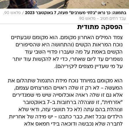
/
בתמונה: כך נראו "בלתי מעורבים" מעזה, 7 באוקטובר 2023
פלאש 90,
עבד רחים חטיב - פלאש 90
הפסקה מתודית
צמד המילים האחרון מקומם. הוא מקומם שבעתיים
נוכח המראות הקשים (והתחושה היא שהסיפורים
הקשים באמת על מה שעברו פדויי השבי עוד
נשמרים עד ליום שאחרי, כדי לא להקשות עוד יותר
על מי שעדיין מצפים ליקיריהם).
הוא מקומם במיוחד נוכח מידת התגמול שתהלום את
המעשה - לא רק זו שלה ראויים המרצחים עצמם,
אלא גם זו שלה ראויה אוכלוסייה שיש מי שמגדירים
"אזרחית", זו שצהלה ברחובות ב-7 באוקטובר
וצוהלת בהם עתה (לא כל תושבי עזה, ודאי שלא
הילדים ובכל זאת, כבר כתבנו - יש מידה של אחריות
לחברה שלא נכבשה ודוכאה בידי חמאס אלא