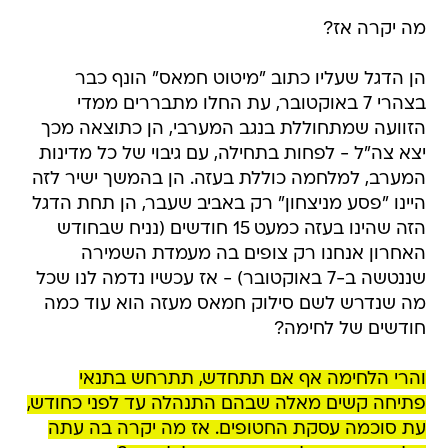
מה יקרה אז?
הן הדגל שעליו כתוב "מיטוט חמאס" הונף כבר
בצהרי 7 באוקטובר, עת החלו מתבררים ממדי
הזוועה שמתחוללת בנגב המערבי, הן כתוצאה מכך
יצא צה"ל - לפחות בתחילה, עם גיבוי של כל מדינות
המערב, למלחמה כוללת בעזה. הן בהמשך ישיר לזה
היינו "פסע מניצחון" רק באביב שעבר, הן תחת הדגל
הזה שהינו בעזה כמעט 15 חודשים (נניח שבחודש
האחרון אנחנו רק צופים בה מעמדת השמירה
שננטשה ב-7 באוקטובר) - אז עכשיו נדמה לנו שכל
מה שנדרש לשם סילוק חמאס מעזה הוא עוד כמה
חודשים של לחימה?
והרי הלחימה אף אם תתחדש, תתרחש בתנאי
פתיחה קשים מאלה שבהם התנהלה עד לפני כחודש,
עת סוכמה עסקת החטופים. אז מה יקרה בה עתה