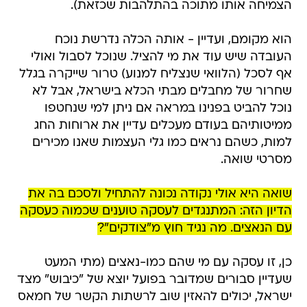
הצמיחה אותו מתוכה בהתלהבות שכזאת).
הוא מקומם, ועדיין - אותה הכלה נדרשת נוכח
העובדה שיש עוד את מי להציל. שנוכל לסבול ואולי
אף לסכל (הלוואי שנצליח למנוע) טרור שייקרה בגלל
שחרור של מחבלים מבתי הכלא בישראל, אבל לא
נוכל להביט בפנינו במראה אם ניתן למי שנחטפו
ממיטותיהם בעודם מעכלים עדיין את ארוחות החג
למות, כשהם נראים כמו גלי העצמות שאנו מכירים
מסרטי שואה.
שואה היא אולי נקודה נכונה להתחיל ולסכם בה את
הדיון הזה: המתנגדים לעסקה טוענים שכמוה כעסקה
עם הנאצים. מה נגיד חוץ מ"צודקים"?
כן, זו עסקה עם מי שהם כמו-נאצים (מתי המעט
שעדיין סבורים שמדובר בפועל יוצא של "כיבוש" מצד
ישראל, יכולים להאזין שוב לרשתות הקשר של חמאס