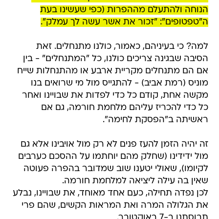
הנוחה ולהתעלם מההפרות (כפי שעשינו בעת
ה"טפטופים": "זכור את אשר עשה לך עמלק".
למה? כי בעיניהם, כאמור, כולנו מתנחלים. זאת
הסיבה שבגינה צריכים כולנו, כל "המתנחלים" - בין
אם הם מתנחלים מקריית ארבע או מהתנחלות שייח
מוניס (רמת אביב) - להתגייס מול מי שרואים בנו
מקשה אחת, קודם כל כדי לפדות את שבויינו ואחר
כל כדי להכריז עליהם מלחמת חורמה, גם אם
ראשיתה ב"הפסקת לחימה".
זה יהיה הזמן להעז פנים לא רק מול אויבינו אלא גם
מול ידידינו (שחלק מהם יוחתמו על ההסכם כערבים
לקיומו), שאולי יטענו שוב שמדובר בהפרה פעוטה
שאין בה עילה ליציאה למלחמת חורמה.
לכן נפדה תחילה, כעם אחד מאוחד, את שבויינו, נבלע
את הגלולה המרה ואת המראות הקשים, שהם פרי
תבוסתנו ב-7 באוקטובר.