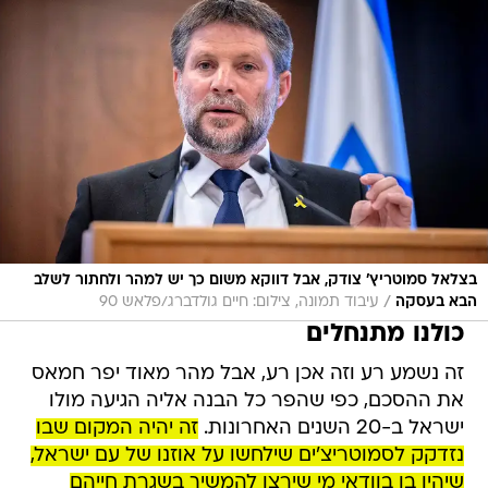
בצלאל סמוטריץ' צודק, אבל דווקא משום כך יש למהר ולחתור לשלב
/
הבא בעסקה
עיבוד תמונה, צילום: חיים גולדברג/פלאש 90
כולנו מתנחלים
זה נשמע רע וזה אכן רע, אבל מהר מאוד יפר חמאס
את ההסכם, כפי שהפר כל הבנה אליה הגיעה מולו
ישראל ב-20 השנים האחרונות.
זה יהיה המקום שבו
נזדקק לסמוטריצ'ים שילחשו על אוזנו של עם ישראל,
שיהיו בו בוודאי מי שירצו להמשיך בשגרת חייהם