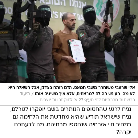
אלי שרעבי משוחרר משבי חמאס. הדם רותח בצדק, אבל השאלה היא
/
לא מהו העונש ההולם למרצחים, אלא איך משיגים אותו
תיעוד
ברשתות חברתיות לפי סעיף 27 א' לחוק זכויות יוצרים
נניח לרגע שהחטופים הנותרים בשבי יופקרו לגורלם,
נניח שישראל תודיע שהיא מחדשת את הלחימה גם
במחיר חיי אזרחיה שנחטפו מבתיהם. מה לדעתכם
יקרה?