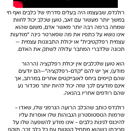
רולנדס, שבעצמו היה בעלים סדרתי של כלבים ואף חי
במשך יותר מעשור עם זאב, טוען שכלב יכול לחוות
שמחה ברמה רבה יותר מאשר אדם, משום שהוא
אינו נושא על כתפיו את מה שסארטר כינה "מודעות
עצמית רפלקטיבית" או יכולת התבוננות עצמית —
תכונה שלדברי המחבר עלולה לשתק את האדם.
הוא טוען שלכלבים אין יכולת רפלקציה (הרהור
מודע), אך יש להם "קדם-רפלקציה"—הם יודעים
שהם קיימים ביחס לאובייקטים אחרים במרחב, אך
אינם מודעים לכך שזה יכול להיות יותר מכדור נע
שהם רודפים אחריו בהנאה.
רולנדס כותב שהכלב הרועה הגרמני שלו, שאדו -
שרמות הטסטוסטרון הגבוהות שלו אוסרות עליו
להיכנס לגינות כלבים - אינו מודע להשפעה שלו על
סביבתו כשהוא מתחיל קטטות עם כל כלב זכר, תוקף