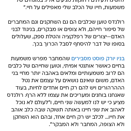
להשיגו ולעיתים רחוקות מגיעים אליו. במונחים של
משמעות, חייו של הכלב שלי מאפילים על חיי."
רולנדס טוען שכלבים הם גם השחקנים וגם המחברים
של סיפור חייהם, ולא צופים או מבקרים, בניגוד לבני
האדם—יצורים של רפלקציה והטלת ספק, שעלולים
בסופו של דבר להיסחף לסבל הכרוך בכך.
בניו יורק פוסט מסבירים
שהמחבר מפרש משמעות
בחיים כאושר אותנטי אמיתי, וטוען שחייהם של כלבים
הם לרוב משמעותיים ומלאים באהבה יותר מחיי בני
האדם, משום שאינם נושאים על עצמם את נטל
הההרהורים ויש להם רק חיים אחדים לחיות, בעוד
שאנחנו בוחנים ומעריכים את עצמו ללא הרף. רולנדס
מציע כי יש לנו למעשה שני חיים, ו"לעולם לא נוכל
לאהוב את שני חיינו באותה תשוקה שבה כלב אוהב
את חייו... לכלב יש רק חיים אחד, ובהם הוא השחקן
ולא הצופה, המחבר ולא המבקר".