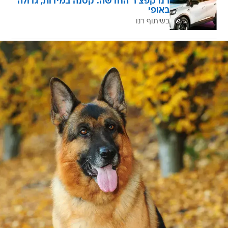
רנו קפצ'ר החדשה: קטנה במידות, גדולה
באופי
בשיתוף רנו