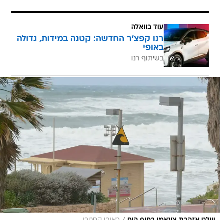
עוד בוואלה
רנו קפצ'ר החדשה: קטנה במידות, גדולה
באופי
בשיתוף רנו