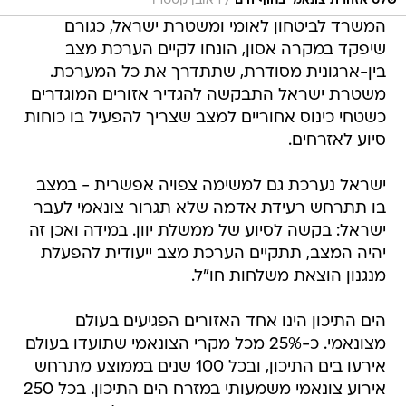
/
שלט אזהרת צונאמי בחוף הים
ראובן קסטרו
המשרד לביטחון לאומי ומשטרת ישראל, כגורם
שיפקד במקרה אסון, הונחו לקיים הערכת מצב
בין-ארגונית מסודרת, שתתדרך את כל המערכת.
משטרת ישראל התבקשה להגדיר אזורים המוגדרים
כשטחי כינוס אחוריים למצב שצריך להפעיל בו כוחות
סיוע לאזרחים.
ישראל נערכת גם למשימה צפויה אפשרית - במצב
בו תתרחש רעידת אדמה שלא תגרור צונאמי לעבר
ישראל: בקשה לסיוע של ממשלת יוון. במידה ואכן זה
יהיה המצב, תתקיים הערכת מצב ייעודית להפעלת
מנגנון הוצאת משלחות חו"ל.
הים התיכון הינו אחד האזורים הפגיעים בעולם
מצונאמי. כ-25% מכל מקרי הצונאמי שתועדו בעולם
אירעו בים התיכון, ובכל 100 שנים בממוצע מתרחש
אירוע צונאמי משמעותי במזרח הים התיכון. בכל 250