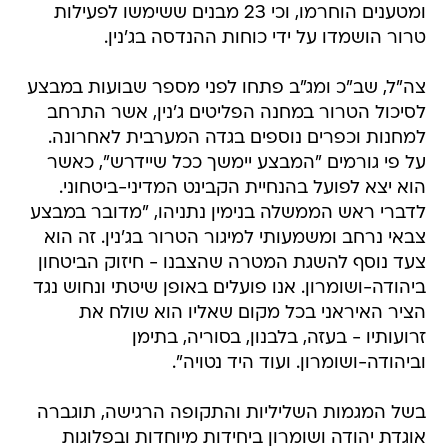
ומטענים הוחרמו, וכי 23 מבנים ששימשו לפעילות
טרור הושמדו על ידי כוחות ההנדסה בג'נין.
צה"ל, שב"כ ומג"ב פתחו לפני מספר שבועות במבצע
לסיכול הטרור במחנה הפליטים ג'נין, אשר התרחב
למחנות וכפרים נוספים בגדה המערבית לאחרונה.
על פי גורמים "המבצע יימשך ככל שיידרש", כאשר
הוא יצא לפועל בהנחיית הקבינט המדיני-ביטחוני.
לדברי ראש הממשלה בנימין נתניהו, "מדובר במבצע
צבאי נרחב ומשמעותי למיגור הטרור בג'נין. זה הוא
צעד נוסף להשגת המטרה שהצבנו - חיזוק הביטחון
ביהודה-ושומרון. אנו פועלים באופן שיטתי ונחוש נגד
הציר האיראני בכל מקום שאליו הוא שולח את
זרועותיו - בעזה, בלבנון, בסוריה, בתימן
וביהודה-ושומרון. ועוד היד נטויה".
בשל המגמות השליליות והתקופה הרגישה, תוגברה
אוגדת יהודה ושומרון ביחידות מיוחדות ובפלוגות