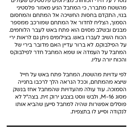
נוטרל על הידי הכוחות. מצילומים פלסטינים שעולים
מהשטח מתברר, כי המחבל הגיע מאזור פלסטיני
בנוי, התקדם בחסות החשיכה אל המתחם והמחסום
הסמוך, הצליח לחדור אל המתחם שמורכב ממספר
מבנים ובשלב מסוים הוא פתח באש לעבר הלוחמים.
הכוח השיב לעברו באש. בצילומים ניתן גם לראות ירי
על הפילבוקס. לא ברור עדיין האם מדובר בירי של
המחבל על העמדה או שמא המחבל חדר לפילבוקס
והכוח יורה עליו.
לפי עדויות מהשטח, המחבל פתח באש על חייל
שיצא מהמתחם, וככל הנראה הלך לרכבו בחנייה
הסמוכה. עוד עולה מהעדויות שהמחבל אחז בנשק
מסוג M-16, ולבש ווסט בצבע ירוק זית. בצה"ל לא
פוסלים אפשרות שהיה למחבל סייען שהביא אותו
לנקודה וסייע לו בתצפית.