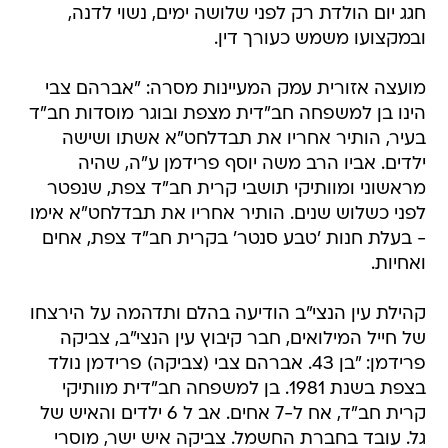
חגג יום הולדת רק לפני שלושה ימים, נשוי לדנה,
ובמקצועו משמש כעורך דין.
מועצה אזורית עמק המעיינות מסרה: "אברהם צבי
הינו בן למשפחה חב"דית מצפת ובוגר מוסדות חב"ד
בעיר, הותיר אחריו את תבדלחט"א אשתו ושישה
ילדים. אביו הרב משה יוסף פרידמן ע"ה, שהיה
מראשוני ומוותיקי תושבי קרית חב"ד צפת, שנפטר
לפני כשלוש שנים. הותיר אחריו את תבדלחט"א אימו
- בעלת חנות 'טבע סנטר' בקרית חב"ד צפת, אחים
ואחיות.
קהילת עין הנצי"ב הודיעה בהלם ותדהמה על הירצחו
של חייל המילואים, חבר קיבוץ עין הנצי"ב, צביקה
פרידמן: "בן 43. אברהם צבי (צביקה) פרידמן נולד
בצפת בשנת 1981. בן למשפחה חב"דית מוותיקי
קרית חב"ד, אח ל-7 אחים. אב ל 6 ילדים והאיש של
גל. עובד בחברת החשמל. צביקה איש ישר, מוסרי