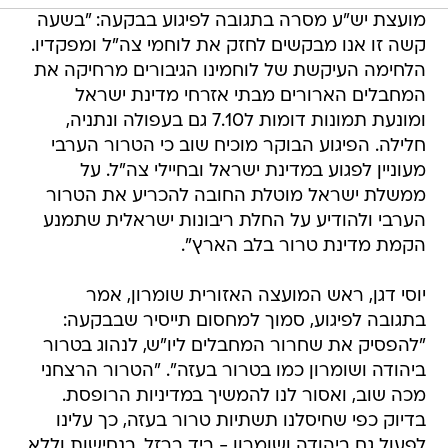
מועצת יש"ע מסרה בתגובה לפיגוע בבקעה: "בשעה
קשה זו אנו מבקשים לחזק את לוחמי צה"ל ומפקדיו.
הלחימה העיקשת של לוחמינו הגיבורים מרחיקה את
המחבלים הארורים מבתי אזרחי מדינת ישראל
ומונעת תמונות דומות ל7.10 גם בעפולה ונתניה,
חלילה. הפיגוע הבוקר מוכיח שוב כי הטרור הערבי
מעוניין לפגוע במדינת ישראל ובחיילי צה"ל. על
ממשלת ישראל מוטלת החובה להכריע את הטרור
הערבי ולהודיע על החלת ריבונות ישראלית שתמנע
הקמת מדינת טרור בלב הארץ".
יוסי דגן, ראש המועצה האזורית שומרון, אמר
בתגובה לפיגוע, סמוך למחסום תייסיר שבבקעה:
"להפסיק את שחרור המחבלים ליו"ש, לנהוג בטרור
ביהודה ושומרון כמו בטרור בעזה". "הטרור הרצחני
מכה שוב, ואסור לנו להמשיך במדיניות הרופסת.
בדיוק כפי שחיסלנו תשתיות טרור בעזה, כך עלינו
לפעול גם ביהודה ושומרון - ביד ברזל, בנחישות וללא