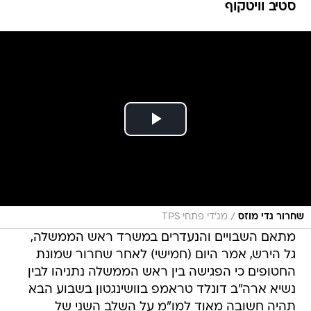
סטיב וויטקוף
/
שחרור גדי מוזס
מג'די פתחי TPS
מתאם השבויים והנעדרים במשרד ראש הממשלה,
גל הירש, אמר היום (חמישי) לאחר שחרור שמונת
החטופים כי הפגישה בין ראש הממשלה נתניהו לבין
נשיא ארה"ב דונלד טראמפ בוושינגטון בשבוע הבא
תהיה חשובה מאוד למו"מ על השלב השני של