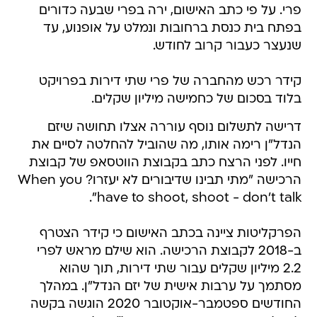
פרי. על פי כתב האישום, ירה בפרי שבעה כדורים
בפתח בית כנסת ברחובות ונמלט על אופנוע, עד
שנעצר כעבור קרוב לחודש.
קידר רכש מהחברה של פרי שתי דירות בפרויקט
בלוד בסכום של כחמישה מיליון שקלים.
דרישה לתשלום נוסף עוררה אצלו תחושה שיזם
הנדל"ן רימה אותו, מה שהוביל להחלטה לסיים את
חייו. לפני הרצח כתב בקבוצת הווטסאפ של קבוצת
הרכישה "מתי תבינו שדיבורים לא יעזרו? When you
have to shoot, shoot - don't talk".
הפרקליטות ציינה בכתב האישום כי קידר הצטרף
ב-2018 לקבוצת הרכישה. הוא שילם מראש לפרי
2.2 מיליון שקלים עבור שתי דירות, תוך שהוא
מסתמך על ערבות אישית של יזם הנדל"ן. במהלך
החודשים ספטמבר-אוקטובר 2020 הוגשה בקשה