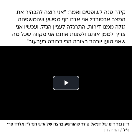
קידר פנה לשופטים ואמר: "אני רוצה להבהיר את
המצב אבסורדי: אני אדם חף מפשע שהמשפחה
גזלה ממנו דירות, התרגלה לעניין הגזל. ועכשיו אני
צריך לממן אותם ולפצות אותם אני מקווה שכל מה
שאני טוען יובהר בצורה הכי ברורה בערעור".
דיון גזר דינו של דניאל קידר שהורשע ברצח של איש הנדל"ן אלדד פרי
/
ז"ל
הודיה רן