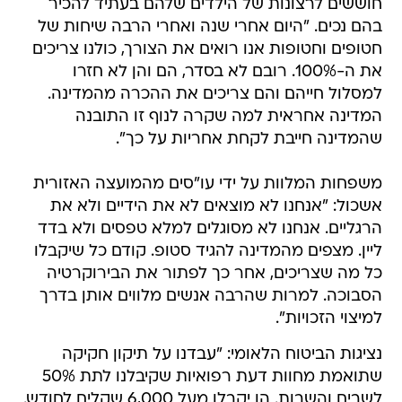
חוששים לרצונות של הילדים שלהם בעתיד להכיר
בהם נכים. "היום אחרי שנה ואחרי הרבה שיחות של
חטופים וחטופות אנו רואים את הצורך, כולנו צריכים
את ה-100%. רובם לא בסדר, הם והן לא חזרו
למסלול חייהם והם צריכים את ההכרה מהמדינה.
המדינה אחראית למה שקרה לנוף זו התובנה
שהמדינה חייבת לקחת אחריות על כך".
משפחות המלוות על ידי עו"סים מהמועצה האזורית
אשכול: "אנחנו לא מוצאים לא את הידיים ולא את
הרגליים. אנחנו לא מסוגלים למלא טפסים ולא בדד
ליין. מצפים מהמדינה להגיד סטופ. קודם כל שיקבלו
כל מה שצריכים, אחר כך לפתור את הבירוקרטיה
הסבוכה. למרות שהרבה אנשים מלווים אותן בדרך
למיצוי הזכויות".
נציגות הביטוח הלאומי: "עבדנו על תיקון חקיקה
שתואמת מחוות דעת רפואיות שקיבלנו לתת 50%
לשבים והשבות. הן יקבלו מעל 6,000 שקלים לחודש.