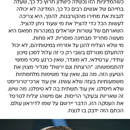
כשהמדיניות הזו נכשלה כישלון חרוץ כל כך, שעלה
בחייהם של אנשים רבים כל כך, המדינה לא יכולה
לגבות את מחירו מהקורבנות. להפך, היא צריכה
לעשות הכל כדי להציל את מי שעוד ניתן להציל.
השארתם של עשרות ישראלים במנהרות חמאס היא
מעשה מחריד מבחינה מוסרית. לא פחות.
מי שלא הצליח להגן על אזרחיו במיטותיהם, לא יכול
להתעלם מגורלם בשבי רק כי זה עלול לסכן סיכון
עתידי, ערטילאי, לא מוגדר, שאין כרגע סיכוי ממשי
להתממשותו. "הרצחת וגם ירשת" מגדיר מצוין את
הטיעון הזה. מה גם, שאין עוד משימות מלחמתיות
משמעותיות בעזה שלא עשינו. אין עוד ארכי־טרוריסט
שלא חיסלנו. אין עוד תשתית בה לא טיפלנו. מה שיש,
זה שאריות ובעיקר הריסות. אם מישהו יצליח לטרפד
את העסקה הזו, הדבר יירשם על שמו לדיראון עולם.
הכתם הזה ידבק בו לנצח.