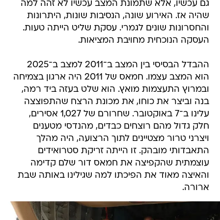
גם עכשיו, אלא שתמונת המצב עכשיו לא זהה למה
שהיה אז. האירוע שונה, הנסיבות שונות, היתרונות
והחסרונות שונים לגמרי. עסקת שליט הייתה טעות.
העסקה הנוכחית מחויבת המציאות.
ההבדל הבסיסי בין המצב ב־2011 למצב ב־2025
הוא המצב עצמו. חמאס של 2011 היה ארגון בצמיחה
ובמרוץ התעצמות מואץ. הוא שלט בעזה ביד רמה,
בנה וביצר את כוחו, את מכונת הרצח שהתפוצצה
עלינו ב־7 באוקטובר. שחרורם של 1,027 אסירים,
חלק גדול מהם רוצחים כבדים, מהנדסי מטענים
ויצרני טרור מצטיינים לתוך הרצועה, היה מהלך
התאבדותי מובהק. זו הייתה זריקת סטרואידים
עוצמתית שהקפיצה את חמאס דור שלם קדימה
והאיצה מאוד את הפיכתו למה שגילינו באותה שבת
ארורה.