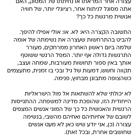
עצורה אחר המראתו או נחיתתו של המסוק, האם
אתה מסוגל לניתוח אחר, רציונלי יותר, של חוויה
אנושית מרגשת כל כך?
התשובה הקצרה היא: לא. או: אולי אפילו להיפך.
להביט בהתרחשות שעצרה את נשימתה של אומה
שלמה ביום ראשון האחרון ממרחקים, מעורר
התרגשות גדולה אף יותר. המפל הרגשי ששוטף
אותך באין ספור תחושות מעורבות, שמחה ועצב,
תקווה וחשש, דמעות של גיל ובכי בו זמנית, מתעצמים
כשהצופה מתבונן מבחוץ, פנימה.
לא יכולתי שלא להשתאות אל מול הישראליוּת
הייחודית הזו, שהופכת מדינה למשפחה. ההתגייסות
הרגשית והאנושית כל כך של המוני אנשים המצפים
לשובם של אחיותיהם ואחיהם מהשבי, בנשימה
עצורה (כן, אני יודע שיש כאן לא מעט אנשים
שחושבים אחרת, ובכל זאת).