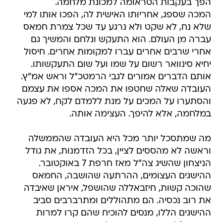
הפך בעקבות הטראומה למכונת מלחמה.
המכה שספג, אחריותו האישית לה, הפכו אותו למי
שלא נח, לא שקט ולא נרגע עד שכל צמרת חמאס
עברה מן העולם. הוא התעקש ונלחם והמשיך גם
אחרי שרבים אחרים עברו למקומות אחרים. חיסול
יחיא סינוואר רשום על שמו ועל שום התעקשותו.
אותם הדברים אמורים לגבי הרמטכ"ל וראש אמ"ץ.
העובדה שאלה שחטפו את המכה אספו את עצמם
והסתערו על המכים על מנת ללמדם לקח, לא פגעה
במלחמה, אלא להיפך. העצימה אותה.
מה שמתסכל יותר מכל היא העובדה שהממשלה
וראשה לא מהססים לציין, בכל הזדמנות, את גודל
הניצחון שהשיג צה"ל מאז חרפת 7 באוקטובר.
ההישגים העצומים, ההרתעה שהושבה, החמאס
שהוכה קשות, חיזבאללה שהושפל, איראן שאיבדה
את רוב נכסיה. הם מתהוללים ומתרברבים סביב
ההישגים הללו, מנסים להוכיח שהם קרו למרות