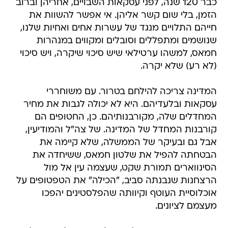
כבר 120 שנה, לפני עסקאות השבויים, אחריהן וברוב
הזמן, בלי שום קשר אליהן. אי אפשר להשוות את
חייהם התלויים מנגד של עשרות אחים ואחיות שלנו,
שנושמים ומתפללים וסובלים ומקווים במנהרות
חמאס, למשהו ערטילאי שיש סיכוי שיקרה, ויש סיכוי
(לא רע) שלא יקרה.
המדינה צריכה להילחם בטרור. עם משוחררי
עסקאות ובלעדיהם. היא לא יכולה לגבות את מחיר
המחדלים שלה, מקורבנותיהם. כן, החטופים הם
קורבנות המחדל של המדינה. של צה"ל והמודיעין,
אבל גם ובעיקר של הממשלה, שלא קיימה את
הבטחתה להפיל את שלטון חמאס, ששיחדה את
הסינווארים תמורת שקט, שעצמה עין אל מול
הרצחנות שנבנתה סביב, "הכילה" את הטפטופים על
אוכלוסיית העוטף וקיוותה שהפלסטינים יהפכו
מעצמם לציונים.