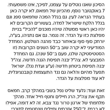
הסיכון שאנו נוטלים על עצמנו, לפיכך, אינו משמעותי.
7 באוקטובר נוסף, מהכיוון של חמאס, לא יקרה כאן
בעתיד הנראה לעין. גם בגלל המכה שחמאס ספג וגם
בגלל הלקח שישראל למדה. בעשורים הקרובים לא
יהיו כאן ראשי ממשלה שיהיו מוכנים "להכיל" בניית
מפלצת כזו על הגדר. זה נגמר. גם אם נתניהו, בע"ה,
יורחק סוף סוף ובאיחור כבד מהגה השלטון. המחדל
המודיעיני לא יקרה שוב ב־50 השנים הקרובות (זו
הסטטיסטיקה שלנו, פעם ב־50 שנה). גם המחדל
המבצעי לא. צה"ל יבנה תפיסת הגנה חדשה. צה"ל
יבנה תפיסת ביטחון חדשה (ע"ע ועדת נגל). ישראל
תפעל מהיום והלאה גם נגד התעצמות קונבנציונלית.
לא עוד מפלצות על הגדר.
זאת ועוד: גלעד שליט נפל בשבי במהלך קרב. חמאס
תקף את צה"ל, הרג חיילים וחטף חייל אחד. מהלך
מלחמתי של ארגון טרור נגד צבא. זה לא דומה, אפילו
לא ברמז, ל־250 אזרחים וחיילים שנחטפים לתוככי