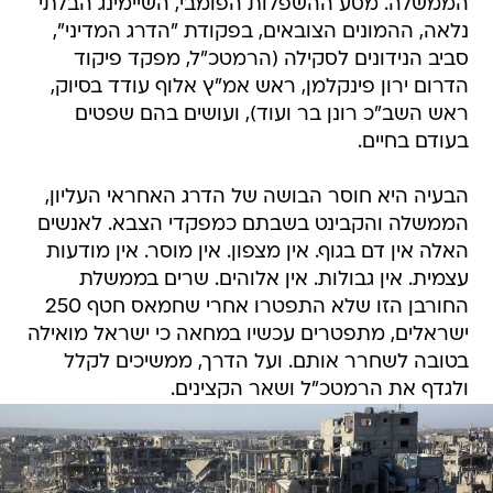
הממשלה. מסע ההשפלות הפומבי, השיימינג הבלתי
נלאה, ההמונים הצובאים, בפקודת "הדרג המדיני",
סביב הנידונים לסקילה (הרמטכ"ל, מפקד פיקוד
הדרום ירון פינקלמן, ראש אמ"ץ אלוף עודד בסיוק,
ראש השב"כ רונן בר ועוד), ועושים בהם שפטים
בעודם בחיים.
הבעיה היא חוסר הבושה של הדרג האחראי העליון,
הממשלה והקבינט בשבתם כמפקדי הצבא. לאנשים
האלה אין דם בגוף. אין מצפון. אין מוסר. אין מודעות
עצמית. אין גבולות. אין אלוהים. שרים בממשלת
החורבן הזו שלא התפטרו אחרי שחמאס חטף 250
ישראלים, מתפטרים עכשיו במחאה כי ישראל מואילה
בטובה לשחרר אותם. ועל הדרך, ממשיכים לקלל
ולגדף את הרמטכ"ל ושאר הקצינים.