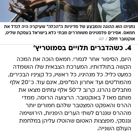
נתניהו הוא ההוגה והמבצע של מדיניות ה"הכלה" שעיקרה היה לגדל את
חמאס. אסירים פלסטינים משוחררים מבתי כלא בישראל בעסקת שליט,
/
אוקטובר 2011
AP
4. כשהדברים תלויים בסמוטריץ'
היום, הסיפור אחר לגמרי. חמאס הוכה את המכה
הקשה בתולדותיו. המערכת הצבאית שלו הושמדה
כמעט כליל. כל מנהיגיו, כל ראשיו, כל קציניו הבכירים,
מהמח"טים ועד אחרון המ"פים, אינם עוד. כ־20 אלף
מחבלים נהרגו. קרוב ל־50 אלף עזתים מצאו את
מותם מאז 7 באוקטובר. הרצועה הרוסה. ממדי
ההרס והאפקט המצטבר שלהם חמורים יותר
מההרס שנגרם לשתי הערים היפניות, הירושימה
ונגסקי, מפצצות האטום שהוטלו עליהן במלחמת
העולם השנייה.