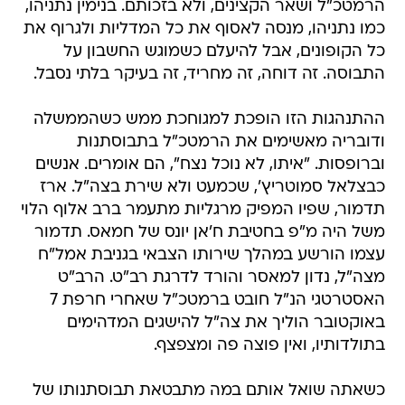
הרמטכ"ל ושאר הקצינים, ולא בזכותם. בנימין נתניהו,
כמו נתניהו, מנסה לאסוף את כל המדליות ולגרוף את
כל הקופונים, אבל להיעלם כשמוגש החשבון על
התבוסה. זה דוחה, זה מחריד, זה בעיקר בלתי נסבל.
ההתנהגות הזו הופכת למגוחכת ממש כשהממשלה
ודובריה מאשימים את הרמטכ"ל בתבוסתנות
וברופסות. "איתו, לא נוכל נצח", הם אומרים. אנשים
כבצלאל סמוטריץ', שכמעט ולא שירת בצה"ל. ארז
תדמור, שפיו המפיק מרגליות מתעמר ברב אלוף הלוי
משל היה מ"פ בחטיבת ח'אן יונס של חמאס. תדמור
עצמו הורשע במהלך שירותו הצבאי בגניבת אמל"ח
מצה"ל, נדון למאסר והורד לדרגת רב"ט. הרב"ט
האסטרטגי הנ"ל חובט ברמטכ"ל שאחרי חרפת 7
באוקטובר הוליך את צה"ל להישגים המדהימים
בתולדותיו, ואין פוצה פה ומצפצף.
כשאתה שואל אותם במה מתבטאת תבוסתנותו של