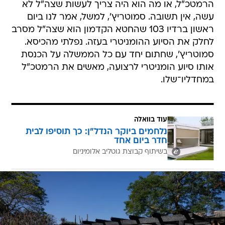
הרמטכ"ל, או מה הוא היה צריך לעשות שצה"ל לא
עשה, אין תשובה. סמוטריץ', למשל, אמר לנו ביום
ראשון ברדיו 103 שהחטא הקדמון הוא שצה"ל מסרב
לחלק את הסיוע ההומניטרי בעזה. נפלתי מהכיסא.
סמוטריץ', שחתום יחד עם כל הממשלה על הכנסת
אותו סיוע הומניטרי לרצועה, מאשים את הרמטכ"ל
במחדליו־שלו.
עוד בוואלה
נלחמים ביוקר הנדל"ן: כך תוסיפו לבית
חדר ביום אחד
בשיתוף קבוצת גוטליב אלומיניום