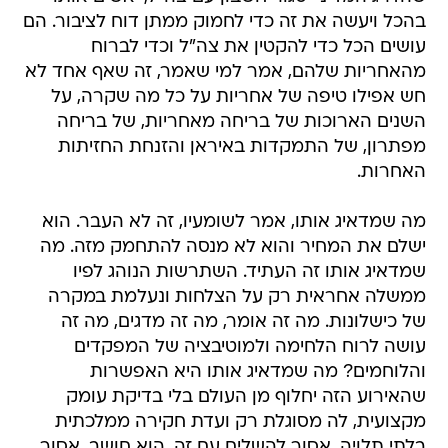
בהכל ויעשה את זה כדי לחמוק ממתן דוח לציבור. הם
עושים הכל כדי להקטין את צה"ל וכדי לברוח
מהאחריות שלהם, אמר למי שאמר, זה שאף אחד לא
חש אפילו טיפה של אחריות על כל מה שקרה, על
השנים הארוכות של בריחה מאחריות, של בריחה
מפתרון, של התמקדות באיראן והזנחת החזיתות
האחרות.
מה שמדאיג אותו, אמר לשומעיו, זה לא העבר. הוא
ישלם את המחיר והוא לא מנסה להתחמק מזה. מה
שמדאיג אותו זה העתיד. השתרשות הנוהג לפיו
ממשלה אחראית רק על הצלחות ונעלמת במקרה
של כישלונות. מה זה אומר, מה זה מדגים, מה זה
עושה לרוח הלחימה ולמוטיבציה של המפקדים
והלוחמים? מה שמדאיג אותו היא האפשרות
שהאירוע הזה יחלוף מן העולם בלי בדיקת עומק
מקצועית, לה מסוגלת רק ועדת חקירה ממלכתית
בלתי תלויה. אסור להשלים עם זה, הוא חושב, אסור