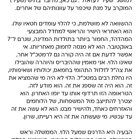
למושג "שעיר לעזאזל". גם כאן, מדובר בתיש (שעיר)
המוקרב על מנת שיכפר על עוונותיהם של אחרים.
ההשוואה לא מושלמת, כי להלוי עומדים חטאיו שלו.
הוא האחראי הישיר והראשי למחדל המבצעי
המהדהד, החמור ביותר בתולדות המדינה, שגרם ל־7
באוקטובר. הוא לא מנסה לחמוק מאחריותו. אי
אפשר לדעת אם זה היה קורה גם לרמטכ"ל אחר,
שאינו הלוי. אני מאמין שההיבריס והיוהרה שהובילו
את צה"ל לזלזול התהומי בחמאס, יכולותיו ושאיפותיו,
היו נחלת רבים במטכ"ל. הלוי לא היה מי שהמציא את
זה. הוא היה זה שספג את זה. הוא מודע לזה.
הטראומה הזו תרדוף אותו עד יומו האחרון. הוא
יצטרך להתייצב מול המשפחות, של הלוחמים
והאזרחים כאחד, ולהישיר מבט. הוא לא עשה את זה
עד עכשיו. מי שעשתה את זה היא רעייתו, שרון.
הבעיה היא הדרגים שמעל הלוי. הממשלה וראש