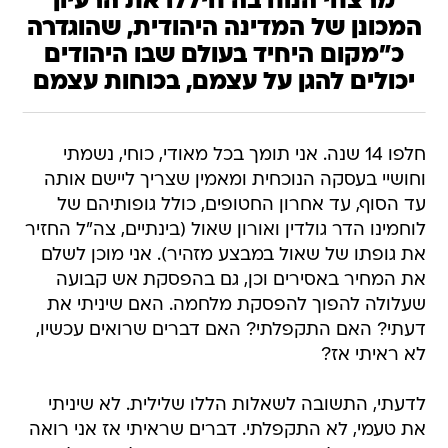
מרצחי הנוח'בה חיללו את הרעיון
המכונן של המדינה היהודית, שהוגדרה
כ"מקום היחיד בעולם שבו היהודים
יכולים להגן על עצמם, בכוחות עצמם
חלפו 14 שנה. אני תומך בכל מאודי, כוחי, נשמתי
וחושיי בעסקה הנוכחית ומאמין שצריך ליישם אותה
עד הסוף, עד אחרון החטופים, כולל גופותיהם של
לוחמינו הדר גולדין ואורון שאול (בינתיים, צה"ל החזיר
את גופתו של שאול במבצע מזהיר). אני מוכן לשלם
את המחיר באסירים וכן, גם בהפסקת אש קבועה
שעלולה להפוך להפסקת מלחמה. האם שיניתי את
דעתי? האם התקפלתי? האם דברים שרואים עכשיו,
לא ראיתי אז?
לדעתי, התשובה לשאלות הללו שלילית. לא שיניתי
את טעמי, לא התקפלתי. דברים שראיתי אז אני רואה