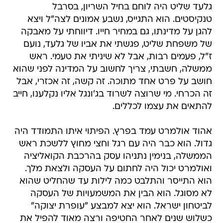
גלעד שליט היה לוחם בחיל השריון, בסרבל
טנקיסטים. הוא התגייס, נשבע אמונים לצה"ל ויצא
להגן על מדינתו, גם במחיר חייו. דיווחתי על מאבקה
של משפחת שליט, פגשתי את אביו של גלעד, נועם
ז"ל, פעמים רבות, אבל לא שיניתי את טעמי. ראש
ממשלה, חשבתי, צריך לחשוב על המדינה לפני שהוא
חושב על פרט אחד מתוכה. זה קשה, זה אכזרי, אבל
זה הכרחי. מי שרוצה לשרוד בג'ונגל אליו נקלענו, חייב
להתאים את עצמו לכללים.
אהוד אולמרט עמד בפרץ. הפיתוי איתו התמודד היה
גדול. הוא כבר היה עם רגל וחצי מחוץ ללשכת ראש
הממשלה, בנימין נתניהו עסק בהרכבת הקואליציה
ואולמרט יכול היה לחתום על העסקה ולצאת מלך.
הוא התייסר והתלבט כמה לילות עד שהחליט שהוא
לא מסוגל. הוא הבין את המשמעויות של העסקה
לביטחון ישראל. הוא יצא למבצע "עופרת יצוקה"
כשלוש שנים לאחר החטיפה ורצה מאוד להפיל את