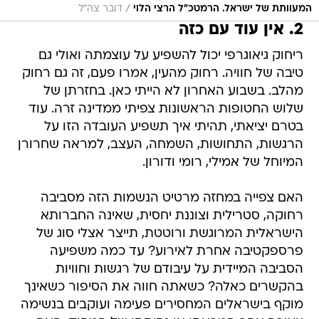
/
המעוותת של ישראל. הרמטכ״ל הרצי הלוי
דובר צה"ל
2. אין עוד עם כזה
ריחוק גיאוגרפי יכול להשפיע על עוצמתה ואולי גם
טיבה של חוויה. רחוק מהעין, אמרו פעם, זה גם רחוק
מהלב. בשבוע האחרון לא הייתי כאן. בחזרתן של
שלוש החטופות הראשונות צפיתי ממדינה זרה. עוד
בטרם יציאתי, תהיתי איך תשפיע העובדה הזו על
הרגשות, התחושות, השמחה, העצב, למראה שחרורן
המיוחל של אמילי, רומי ודורון.
האם צפייה במחזה מרטיט הנשמות הזה מסביבה
רחוקה, סטרילית וצוננת יחסית, שאינה החברותא
הישראלית המרוגשת ורוטטת, תייצר אצלי סוג של
פרספקטיבה אחרת לאירוע? עד כמה משפיעה
הסביבה המיידית על עיבודם של רגשות וחוויות
בהקשרים כאלה? כשאתה חווה את הסיפור כשאינך
מוקף בישראלים המחסירים פעימה ועוקבים בנשימה