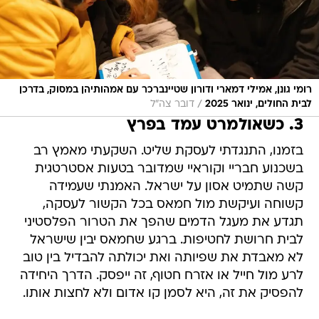
רומי גונן, אמילי דמארי ודורון שטיינברכר עם אמהותיהן במסוק, בדרכן
/
לבית החולים, ינואר 2025
דובר צה"ל
3. כשאולמרט עמד בפרץ
בזמנו, התנגדתי לעסקת שליט. השקעתי מאמץ רב
בשכנוע חבריי וקוראיי שמדובר בטעות אסטרטגית
קשה שתמיט אסון על ישראל. האמנתי שעמידה
קשוחה ועיקשת מול חמאס בכל הקשור לעסקה,
תגדע את מעגל הדמים שהפך את הטרור הפלסטיני
לבית חרושת לחטיפות. ברגע שחמאס יבין שישראל
לא מאבדת את שפיותה ואת יכולתה להבדיל בין טוב
לרע מול חייל או אזרח חטוף, זה ייפסק. הדרך היחידה
להפסיק את זה, היא לסמן קו אדום ולא לחצות אותו.