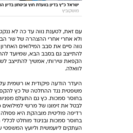
ישראל כ"ץ בדיון בוועדת חוץ וביטחון בדיון המשך על ע
מושקוביץ
עם זאת, לטענת נווה עד כה לא ננקט 
ולא אחרי אחרי ההצהרה של שר הביטח
נווה סיים את סבב המילואים האחרון 
להתייצב גם בסבב הבא, שמיועד להת
לוואלה.
היעדר הודעה פיקודית או רשמית על
משפטית נגד ההחלטה של כץ להקפיא 
בחוסר סמכות. כץ גם התעלם מפניות
לבטל את זימונו של מרשי למילואים 
רדיפה פוליטית מובהקת היא פסולה 
בחוסר סמכות ובניגוד מוחלט לכללי
העתקים ליועמשית וליועץ המשפטי של