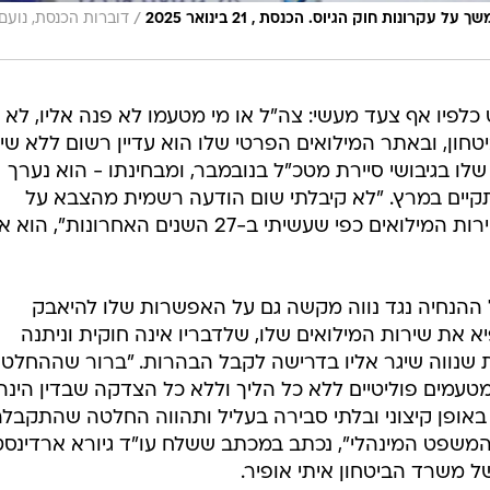
/
קרונות חוק הגיוס. הכנסת , 21 בינואר 2025
דוברות הכנסת, נועם
כלפיו אף צעד מעשי: צה"ל או מי מטעמו לא פנה אליו, לא ל
ון, ובאתר המילואים הפרטי שלו הוא עדיין רשום ללא שינו
שלו בגיבושי סיירת מטכ"ל בנובמבר, ומבחינתו - הוא נערך
קיים במרץ. "לא קיבלתי שום הודעה רשמית מהצבא על
הקפאת שירותי, אמשיך להתייצב לשירות המילואים כפי שעשיתי ב-27 השנים האחרונות"
 ההנחיה נגד נווה מקשה גם על האפשרות שלו להיאבק
את שירות המילואים שלו, שלדבריו אינה חוקית וניתנה
 שנווה שיגר אליו בדרישה לקבל הבהרות. "ברור שההחלט
מטעמים פוליטיים ללא כל הליך וללא כל הצדקה שבדין הינה
באופן קיצוני ובלתי סבירה בעליל ותהווה החלטה שהתקבל
 המשפט המינהלי", נכתב במכתב ששלח עו"ד גיורא ארדינס
 משרד הביטחון איתי אופיר.