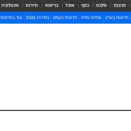
תרבות
סלבס
כסף
אוכל
בריאות
תיירות
טכנולוגיה
חדשות בארץ
פוליטי-מדיני
חדשות בעולם
בחירות 2026
עוד בחדשות
אירועים בארץ
פוליטיקה וממשל
המזרח התיכון
דעות ופרשנויו
חדשות פלילים ומשפט
יחסי חוץ
אירופה
סרי ושלזינגר
חינוך
אמריקה
פרויקטים מיוח
ישראלים בחו"ל
אסיה והפסיפיק
אסור לפספס
בריאות
אפריקה
מדע וסביבה
חברה ורווחה
הנחיות פיקוד 
ארכיון מדורים
זמני כניסת ש
לוח חופשות וח
לוח שנה
חדשות יהדות
חדשות המשפ