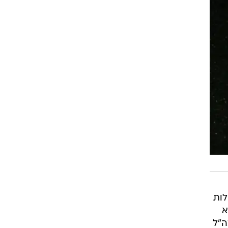
לות
א
ה"ל