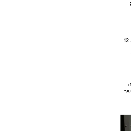
הביטחון, פחות מחודש לאחר שנכנס לתפקידו, בהמשך לשורת פרסומים של עמית סגל בחדשות 12
ה
יר