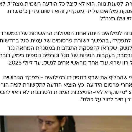
. לטענת נווה, הוא לא קיבל כל הודעה רשמית מצה"ל, לא
פסקת מילואים על ידי מפקדיו, והוא רשום עדיין כ"משרת
י שלו בצה"ל.
 נווה למילואים היתה אחת הפעולות הראשונות שלו במשרד
 לנשק, שקראו להפסקת התנדבות במסגרת המחאה נגד
פטית ב2023. בסוף נובמבר, בעקבות הפניות של סגל וגורמים נוספים בימין, דובר
 שרף, עוד אחד מראשי אחים לנשק, עד ליולי 2025.
י שהחליף את שרף בתפקידו במילואים - מפקד הגיבושים
אחרי פרסום הידיעה, כץ הוציא הודעה לתקשורת לפיה הור
: "מי שקרא לאי-התייצבות המונית ולסרבנות לא ראוי להכש
ן חייב לחול על כולם".