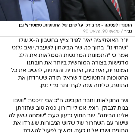
התנגדו לעסקה - אך בירכו על שובן של החטופות. סמוטריץ' ובן
/
גביר
פלאש 90, פלאש 90
יו"ר האופוזיציה יאיר לפיד צייץ בחשבון ה-X שלו
"שהחיינו". בתוך כך, שר הביטחון לשעבר, יואב גלנט
אמר כי "התמונות המרגשות הממלאות את הלב
מדגישות בצורה המוחשית ביותר את חובתנו
המוסרית, הערכית, היהודית והציונית, להשיב את כל
החטופות והחטופים לישראל. תודה ששרדתן את
התופת, סליחה שזה לקח יותר מדי זמן.
שר החקלאות וחבר הקבינט ח"כ אבי דיכטר: "ושבו
בנות לגבולן. רומי, אמילי ודורון, כמה טוב שחזרתן
אלינו הביתה". שר החוץ גדעון סער: "שמחה שאין לה
שיעור עם השחרור של שלוש הגיבורות ששרדו את
התופת ושבו אלינו כעת. נמשיך לפעול להשבת