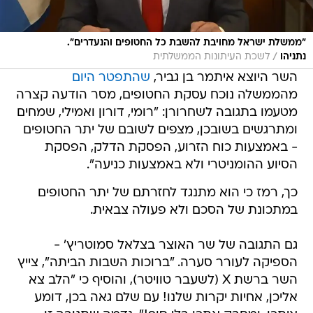
"ממשלת ישראל מחויבת להשבת כל החטופים והנעדרים".
/
נתניהו
לשכת העיתונות הממשלתית
השר היוצא איתמר בן גביר,
שהתפטר היום
מהממשלה נוכח עסקת החטופים, מסר הודעה קצרה
מטעמו בתגובה לשחרורן: "‏רומי, דורון ואמילי, שמחים
ומתרגשים בשובכן, מצפים לשובם של יתר החטופים
- באמצעות כוח הזרוע, הפסקת הדלק, הפסקת
הסיוע ההומניטרי ולא באמצעות כניעה".
כך, רמז כי הוא מתנגד לחזרתם של יתר החטופים
במתכונת של הסכם ולא פעולה צבאית.
גם התגובה של שר האוצר בצלאל סמוטריץ' -
הספיקה לעורר סערה. "ברוכות השבות הביתה", צייץ
השר ברשת X (לשעבר טוויטר), והוסיף כי "הלב צא
אליכן, אחיות יקרות שלנו! עם שלם גאה בכן, דומע