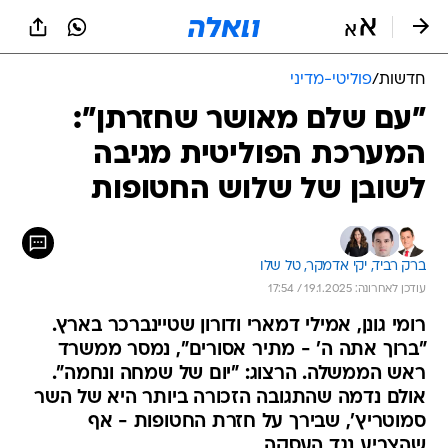
חדשות
/
פוליטי-מדיני
"עם שלם מאושר שחזרתן":
המערכת הפוליטית מגיבה
לשובן של שלוש החטופות
ברק רביד, 
יקי אדמקר, 
טל שלו
עודכן לאחרונה: 19.1.2025 / 17:54
רומי גונן, אמילי דמארי ודורון שטיינברכר בארץ.
"ברוך אתה ה' - מתיר אסורים", נמסר ממשרד
ראש הממשלה. הרצוג: "יום של שמחה ונחמה".
אולם נדמה שהתגובה הזכורה ביותר היא של השר
סמוטריץ', שבירך על חזרת החטופות - אף
שהצביע נגד העסקה