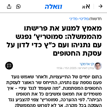
חדשות
/
פוליטי-מדיני
מאמץ למנוע את פרישתו
מהממשלה: סמוטריץ' נפגש
עם נתניהו ועם כ"ץ כדי לדון על
עסקת החטופים
יקי אדמקר
עודכן לאחרונה: 15.1.2025 / 11:56
בתום יומיים של התייעצויות, ולאחר שאמש נועד
פעם נוספת עם נתניהו, התייחס שר האוצר לעסקת
החטופים המסתמנת. "מה שעומד לנגד עיניי - איך
משמידים את חמאס ומשיבים כל את חטופינו
הביתה". לפי ההערכה, סמוטריץ' צפוי להצביע נגד
העסקה בכל מקרה, אך לא לפרוש מהממשלה