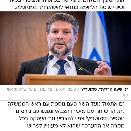
את המשך המלחמה, שליטה בסיוע ההומניטרי בעזה
ושינוי שיטת הלחימה כתנאי להישארותו בממשלה.
/
"זו שעה גורלית". סמוטריץ'
עיבוד תמונה, צילום: חיים גולדברג/פלאש
90
גם אתמול נועד השר פעם נוספת עם ראש הממשלה
נתניהו, שוחח עם מזכירו הצבאי ונפגש עם גורמים
נוספים. סמוטריץ' צפוי להצביע נגד העסקה בכל
מקרה אך ההערכה שהוא לא מעוניין לפרוש