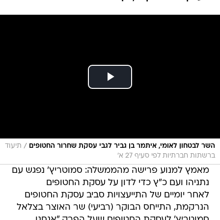
/
השר לבטחון לאומי, איתמר בן גביר לגבי עסקת שחרור החטופים
תיעוד
ברשתות חברתיות לפי סעיף 27 א'
מאמץ למנוע פרישה מהממשלה: סמוטריץ' נפגש עם
נתניהו ועם כ"ץ כדי לדון על עסקת החטופים
לאחר יומיים של התייעצויות סביב עסקת החטופים
הנרקמת, התייחס הבוקר (רביעי) שר האוצר בצלאל
סמוטריץ' לעסקת החטופים שעל הפרק."אנחנו