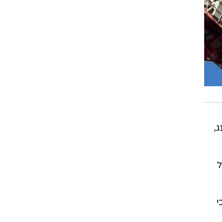
,
ל
י