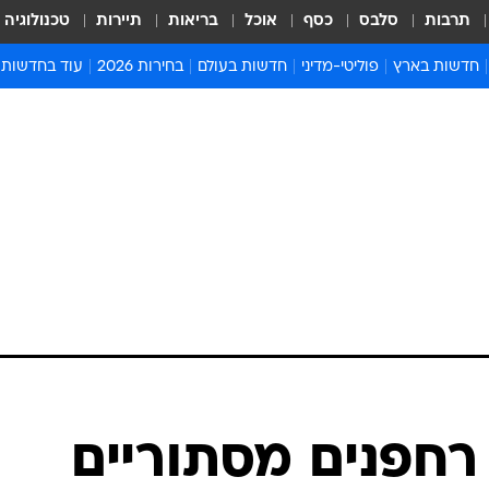
תרבות
סלבס
כסף
אוכל
בריאות
תיירות
טכנולוגיה
חדשות בארץ
פוליטי-מדיני
חדשות בעולם
בחירות 2026
עוד בחדשות
אירועים בארץ
פוליטיקה וממשל
המזרח התיכון
דעות ופרשנויו
חדשות פלילים ומשפט
יחסי חוץ
אירופה
סרי ושלזינגר
חינוך
אמריקה
פרויקטים מיוח
ישראלים בחו"ל
אסיה והפסיפיק
אסור לפספס
בריאות
אפריקה
מדע וסביבה
חברה ורווחה
הנחיות פיקוד 
ארכיון מדורים
זמני כניסת ש
לוח חופשות וח
לוח שנה
חדשות יהדות
רחפנים מסתוריים
חדשות המשפ