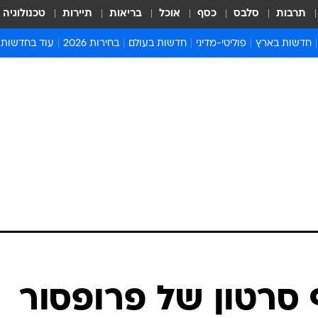
תרבות
סלבס
כסף
אוכל
בריאות
תיירות
טכנולוגיה
חדשות בארץ
פוליטי-מדיני
חדשות בעולם
בחירות 2026
עוד בחדשות
אירועים בארץ
פוליטיקה וממשל
המזרח התיכון
דעות ופרשנויו
חדשות פלילים ומשפט
יחסי חוץ
אירופה
סרי ושלזינגר
חינוך
אמריקה
פרויקטים מיוח
ישראלים בחו"ל
אסיה והפסיפיק
אסור לפספס
בריאות
אפריקה
מדע וסביבה
חברה ורווחה
הנחיות פיקוד 
ארכיון מדורים
זמני כניסת ש
לוח חופשות וח
לוח שנה
חדשות יהדות
סרטון של פרופסור
חדשות המשפ