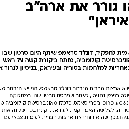
ו גורר את ארה"ב
המייל האדום
יראן"
מית לתפקיד, דונלד טראמפ שיתף היום סרטון שבו
וניברסיטת קולומביה, מותח ביקורת קשה על ראש
חריות למלחמות בסוריה ובעיראק, בניסיון לגרור א
שיא ארצות הברית הנבחר דונלד טראמפ, הנשיא הנבחר מע
בנימין נתניהו, לאחר שפרסם סרטון שנוי במחלוקת
שמע פרופ' ג'פרי סאקס, כלכלן מאוניברסיטת קולומביה טו
וריה, לפלישה האמריקנית לעיראק, וקינח בכך שכינה אותו 
יהו בכך שהוא דוחף את ארצות הברית לעימות צבאי עם