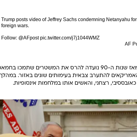
Trump posts video of Jeffrey Sachs condemning Netanyahu for
foreign wars.
Follow:
@AFpost
pic.twitter.com/j7j1044WMZ
לטענת סאקס, המדיניות של נתניהו מאז שנות ה-90 נועדה להרס את המשטרים שתמכו בחמא
האמריקאים להתערב צבאית בעימותים שונים באזור. במהלך
אובססיבי, רצחני, והאשים אותו במלחמות אינסופיות.