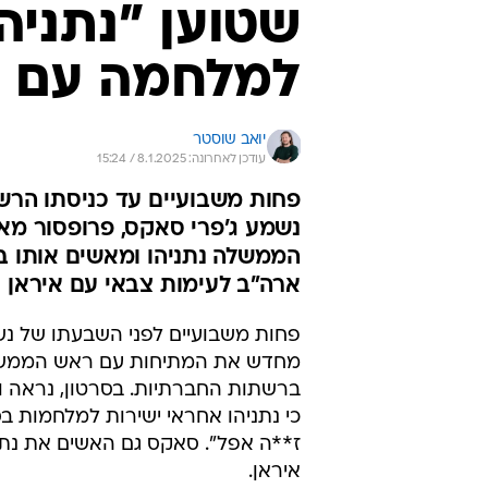
שטוען "נתניה
למלחמה עם א
יואב שוסטר
עודכן לאחרונה: 8.1.2025 / 15:24
פחות משבועיים עד כניסתו הרש
נשמע ג'פרי סאקס, פרופסור מא
הממשלה נתניהו ומאשים אותו בא
ארה"ב לעימות צבאי עם איראן
פחות משבועיים לפני השבעתו של נ
מחדש את המתיחות עם ראש הממשלה 
ברשתות החברתיות. בסרטון, נראה ונ
כי נתניהו אחראי ישירות למלחמות בס
ז**ה אפל". סאקס גם האשים את נתנ
איראן.