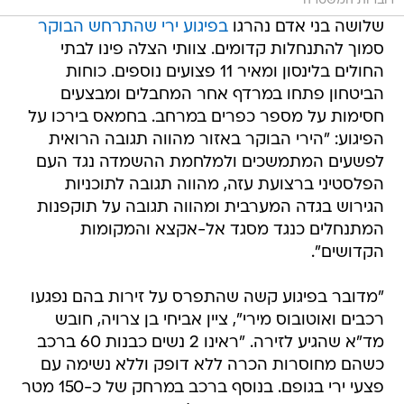
דוברות המשטרה
שלושה בני אדם נהרגו
בפיגוע ירי שהתרחש הבוקר
סמוך להתנחלות קדומים. צוותי הצלה פינו לבתי
החולים בלינסון ומאיר 11 פצועים נוספים. כוחות
הביטחון פתחו במרדף אחר המחבלים ומבצעים
חסימות על מספר כפרים במרחב. בחמאס בירכו על
הפיגוע: "הירי הבוקר באזור מהווה תגובה הרואית
לפשעים המתמשכים ולמלחמת ההשמדה נגד העם
הפלסטיני ברצועת עזה, מהווה תגובה לתוכניות
הגירוש בגדה המערבית ומהווה תגובה על תוקפנות
המתנחלים כנגד מסגד אל-אקצא והמקומות
הקדושים".
"מדובר בפיגוע קשה שהתפרס על זירות בהם נפגעו
רכבים ואוטובוס מירי", ציין אביחי בן צרויה, חובש
מד"א שהגיע לזירה. "ראינו 2 נשים כבנות 60 ברכב
כשהם מחוסרות הכרה ללא דופק וללא נשימה עם
פצעי ירי בגופם. בנוסף ברכב במרחק של כ-150 מטר