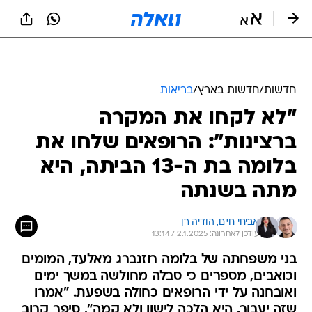
חדשות
/
חדשות בארץ
/
בריאות
"לא לקחו את המקרה
ברצינות": הרופאים שלחו את
בלומה בת ה-13 הביתה, היא
מתה בשנתה
אביחי חיים, 
הודיה רן
עודכן לאחרונה: 2.1.2025 / 13:14
בני משפחתה של בלומה רוזנברג מאלעד, המומים
וכואבים, מספרים כי סבלה מחולשה במשך ימים
ואובחנה על ידי הרופאים כחולה בשפעת. "אמרו
שזה יעבור. היא הלכה לישון ולא קמה", סיפר קרוב
משפחתה. היא הייתה חייכנית, אף פעם לא עשתה
בעיות. זה תפס אותנו בהלם מוחלט"