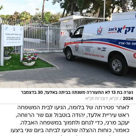
נערה בת 13 לא התעוררה משנתה בביתה באלעד, 30 בדצמבר
/
2024
זק"א, דוברות זק"א
לאחר פטירתה של בלומה, הגיעו לבית המשפחה
ראש עיריית אלעד, יהודה בוטבול וגם שר הרווחה,
יעקב מרגי, כדי לנחם ולתמוך במשפחה האבלה.
כאמור, כוחות ההצלה שהגיעו לביתה ביום שני ביצעו
בה פעולות החייאה שלבסוף למרבה הצער מותה
נקבע במקום. המנוחה הועברה למכון הלאומי