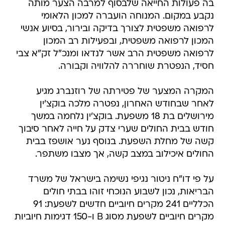
לרפואה משפטית לצורך בדיקה ובירור, בסיוע אנשי
המכון לרפואה משפטית, ובפעילות רב המכון
לרפואה משפטית הרב אשר לנדאו ומנכ"ל זק"א צבי
חסיד, הנפטרת שוחררה להלוויה וקבורה.
המקרה המצער של פטירתה של רוזנברג מגיע
לאחר שבחודש האחרון, נפטרה מלכה בוקצ'ין
מירושלים בת 18 משפעת. בוקצ'ין נלחמה במשך
חודש בבית החולים שערי צדק על חייה לאחר סיבוך
קשה של מחלת השפעת. בנוסף נער אושפז בבית
החולים איכילוב במצב קשה, אך מצבו משתפר.
על פי דו"ח ניטור נגיפי נשימה בישראל של משרד
הבריאות, נכון לשבוע הנוכחי זוהו בבתי חולים
הכלליים 241 מקרים חיוביים חדשים לשפעת: 91
מקרים חיוביים לשפעת מסוג B ו-150 דגימות חיוביות
לשפעת מסוג A כאשר אנו רואים עלייה במקרי
השפעת בישראל.