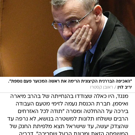
"האכיפה הבררנית הקיצונית הרימה את ראשה המכוער פעם נוספת".
/
יריב לוין
ראובן קסטרו
מנגד, היו כאלה שצודדו בהנחייתה של בהרב מיארה
ואיסמן. חברת הכנסת נעמה לזימי מטעם העבודה
בירכה על ההחלטה ומסרה "תודה לכל האזרחים
הרבים ששלחו תלונות למשטרה בנושא, לא נרפה עד
שהצדק יעשה, עד שישראל תצא מלפיתת החנק של
המשפחה הזאת ומכונת הרעל שסביבה". דבריה