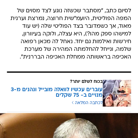
לסיום כתב, "מסתבר שכשזה נוגע לצד מסוים של
המפה הפוליטית, היועמ"שית חרוצה, נמרצת וערנית
מאוד, אך כשמדובר בצד הפוליטי שלה (יש עוד
למישהו ספק מהו?), היא עצלה, ולוקה בעיוורון,
חירשות ואילמות גם יחד. נאחל לה מכאן רפואה
שלמה, ונייחל להחלמתה המהירה של מערכת
האכיפה בראשותה ממחלת האכיפה הבררנית".
בכוח לשלם יותר?
עוברים עכשיו לוואלה מובייל ונהנים מ-3
מנויים ב- 75 שקלים
לכתבה המלאה