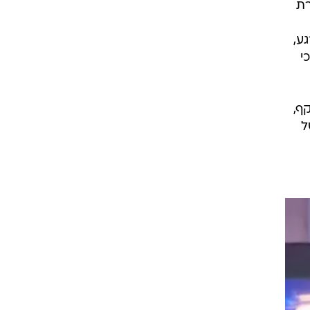
רת
ע,
י
ף,
גה של