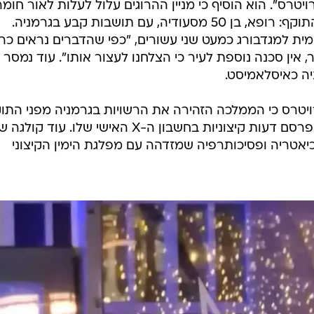
יטרס". הוא הוסיף כי מניין ההרוגים עלול לעלות לאור חומ
חלק מהפציעות. בהמשך תיאר את התוקף: רופא, בן 50 מסעודיה, עם תושבות קבע בגרמניה.
מית למגדבורג כמעט שני עשורים, "כפי שהדברים נראים כרג
, אין סכנה נוספת לעיר כי הצלחנו לעצור אותו". עוד נמסר כ
יה כאיסלאמיסט.
ויטרס כי הממלכה הזהירה את הרשויות בגרמניה מפני התוק
טאלב עבדול ג'וואד, שלדברי המקור פרסם דעות קיצוניות בחשבון ה-X האישי שלו. עוד קול
יאטריה ופסיכותרפיה שמזדהה עם מפלגת הימין הקיצוני