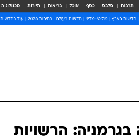
תרבות
סלבס
כסף
אוכל
בריאות
תיירות
טכנולוגיה
חדשות בארץ
פוליטי-מדיני
חדשות בעולם
בחירות 2026
עוד בחדשות
אירועים בארץ
פוליטיקה וממשל
המזרח התיכון
דעות ופרשנויו
חדשות פלילים ומשפט
יחסי חוץ
אירופה
סרי ושלזינגר
חינוך
אמריקה
פרויקטים מיוח
ישראלים בחו"ל
אסיה והפסיפיק
אסור לפספס
בריאות
אפריקה
מדע וסביבה
חברה ורווחה
הנחיות פיקוד 
ארכיון מדורים
זמני כניסת ש
לוח חופשות וח
לוח שנה
חדשות יהדות
 בגרמניה: הרשויות
חדשות המשפ