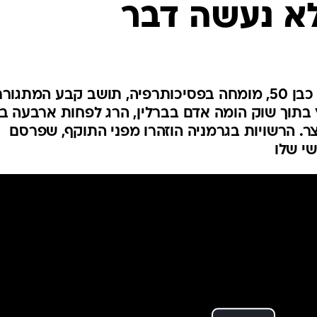
לא נעשה דבר
המייל האדום
טאלב עבדול ג'וואד, רופא סעודי כבן 50, מומחה בפסיכותרפיה, תושב קבע המתגור
 בתוך שוק הומה אדם בברלין, הרג לפחות ארבעה בנ
ר מ-60 לפני שנעצר. הרשויות בגרמניה הוזהרו מפני התוקף, שפרסם