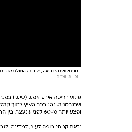
בווידאו:אירוע דריסה , שוק חג המולד,מגדבורג גרמניה, 20 
זכויות יוצרים
פיגוע דריסה אירע אמש (שישי) במגד
שבגרמניה. נהג רכב האיץ לתוך קהל 
ופצע יותר מ-60 לפני שנעצר, בין ההרוגים נמצא ילד צעיר, כך נמסר מהרשויות.
"זאת קטסטרופה לעיר, למדינה ולגר