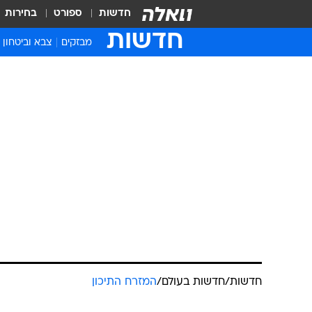
חדשות
ספורט
בחירות
חדשות
מבזקים
צבא וביטחון
חדשות
/
חדשות בעולם
/
המזרח התיכון
ושחיתות בסור
יואב שוסטר
עודכן לאחרונה: 8.12.2024 / 10:47
נפילת משטרו של בשאר אל אסד
יותר מחמישה עשורים כשתפס את
מלחמת ששת הימים. הפעם היו 
שאחרי המלחמה בין ישראל לחי