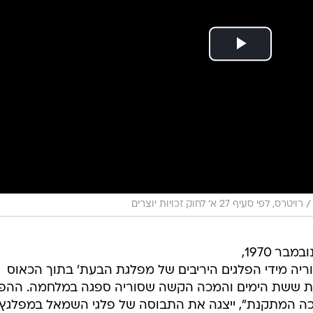
/
רויטרס, לפי סעיף 27 א׳ לחוק זכויות יוצרים
לפני קצת יותר מ - 54 שנים, ב-13 בנובמבר 1970,
ה מידי הפלגים היריבים של מפלגת הבעת' בתוך הכאוס
ת ששת הימים והמכה הקשה שסוריה ספגה במלחמה. ההפ
כה המתקנת", ייצגה את התבוסה של פלגי השמאל במפלגץ
ונים. עם זאת, מעטים העלו על דעתם אז שתפיסת השלטון 
שורה ארוכה של הפיכות בסוריה שהפכה ידועה לשמצה בחו
של שושלת ארוכה של שלטון משפחתי השושלת הארוכה