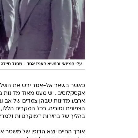
אקסקלוסיבי. יש מעט מאוד מדינות ב
ארבע מדינות שבהן צמדים של אב ובן 
הצפונית וסוריה. בכל המקרים הללו,
בהליך של בחירות דמוקרטיות (למראי
אורך החיים יוצא הדופן של משטר א
של סוריה מאז החלה מלחמת האזרחי
החוקה כדי להוריד את גיל המינימום 
את העלאווים (העדה אליה משתייך אסד
עוד בוואל
הרזיה
בשיתוף א