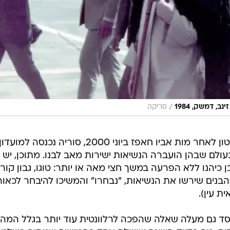
כאשר בשאר אל-אסד ירש את השלטון לאחר מות אביו חאפז ביוני 2000, סוריה נכנסה למועדון
עולם שבהן הועברה הנשיאות ישירות מאב לבנו. מתוכן, יש 
כיהנו ללא הפרעה במשך חצי מאה או יותר: טוגו, גבון קור
 הבנים שירשו את הנשיאות, "נבחרו" והמשיכו להיבחר לכאו
ת עין).
סד גם מעלה שאלה שהפכה לרלוונטית עוד יותר בגלל המה
ם: מה בדיוק השיגה שושלת אסד בחמישים שנותיה בשלטון
כשבשאר אל-אסד עלה לשלטון בגיל 34 - דרכו נסללה על ידי פרלמנט צייתן שמיהר לתקן את
לנשיאות - בדומה לפאתוואה (פסק דין דתי) הפוליטית שקי
) לחיק האסלם, אי שם בשנות ה -70.
ה
הצלחה אמיתית: שביעות רצון של למעלה מ-94% בטיפולי
ברהמסון