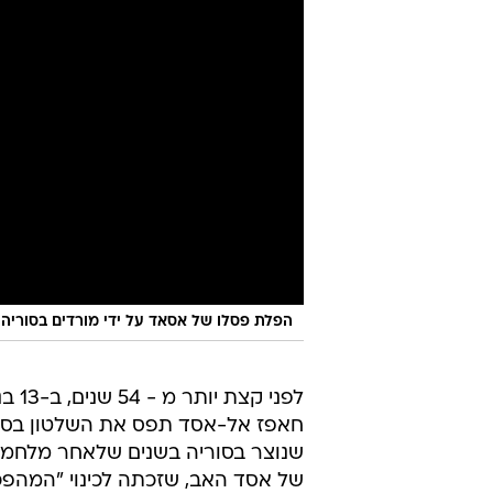
הפלת פסלו של אסאד על ידי מורדים בסוריה
חאפז אל-אסד תפס את השלטון בסורי
שנוצר בסוריה בשנים שלאחר מלחמ
של אסד האב, שזכתה לכינוי "המהפ
הבעת' ואת עלייתם של הגורמים המת
ידי קצין צבא ממורמר - עוד אחת ב
היציבות שלה - תסמן את תחילתה 
בהיסטוריה המודרנית של סוריה.