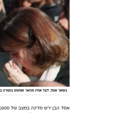
בשאר אסד, לצד אחיו מהאר ואחותו בושרה בהלוויית א
אסד הבן ירש מדינה במצב של סטגנצי
לפקח על ההיסחפות של ארצו למחוזו
אסד האב גם נכשל בשאיפת חייו למ
הסוגיות החשובות באזור. התיאוריה ש
אפשר לעשות מלחמה במזרח התיכון ב
החדשה של ארה"ב של מדינות התומכו
מהלכים דיפלומטים שיובילו להסדרה ב