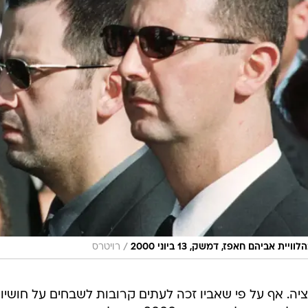
/
ביהם חאפז, דמשק, 13 ביוני 2000
רויטרס
ה. אף על פי שאביו זכה לעתים קרובות לשבחים על חושיו
האסטרטגיים והדיפלומטיים, עד מותו של חאפז אל-אסד ביוני 2000, הוא לא השיג יותר מאשר
ת של חוסר רלוונטיות.
צב את סוריה כמעצמה אזורית, כמדינת מפתח שמשפיעה ע
ל מזכיר המדינה האמריקני לשעבר הנרי קיסינג'ר לפיה, "אי
לי מצרים ואי אפשר לעשות שלום בלי סוריה", הוכחה כשג
עם החתימה על הסכם השלום בין ישראל למצרים ב-1979. באותה שנה, סוריה נוספה לרשימה
ת בטרור, רשימה שבה סוריה נוכחת עד עצם היום הזה
(היחידה מבין החברות המקוריות ברשימה). במהלך שנות ה -80 אסד האב ניסה כל מיני צור
ין ישראל לסוריה אך אלה לא הולידו שום פרי.