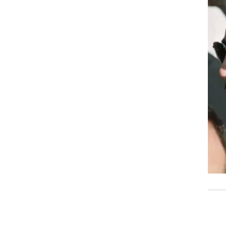
ל
ויה
ות של