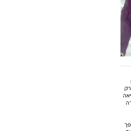
רק
יאה
רה
פך
?
בלה