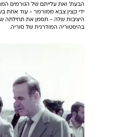
עלי חמינאי והנשיא חאפז אסד - מסגד סיידה זינב