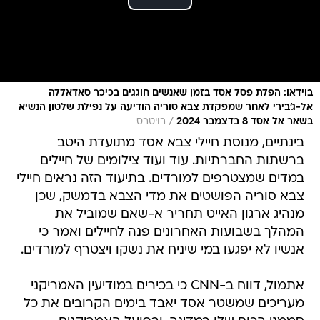
בוידאו: הפלת פסל אסד בזמן שאנשים חוגגים בכיכר סאדאללה
אל-ג'בירי לאחר שמפקדת צבא סוריה הודיעה על נפילת שלטון הנשיא
/
בשאר אל אסד 8 בדצמבר 2024
רויטרס
בינתיים, מנוסת חיילי צבא אסד מתועדת היטב
ברשתות החברתיות. עוד ועוד צילומים של חיילים
במדים שמצטרפים למורדים. בתיעוד הזה נראים חיילי
צבא סוריה הפושטים את מדי הצבא בדמשק, שכן
מנהיג ארגון האייט תחריר א-שאם שמוביל את
המהלך בשבועות האחרונים פנה לחיילים ואמר כי
אנשיו לא יפגעו במי שיניח את נשקו ויצטרף למורדים.
אתמול, דווח ב-CNN כי בכירים במודיעין האמריקני
מעריכים שמשטר אסד יאבד בימים הקרובים את כל