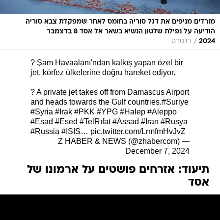
מורדים מניפים את דגל סוריה בחומס לאחר שמפקדת צבא סוריה
הודיעה על נפילת שלטון הנשיא בשאר אל אסד 8 בדצמבר
/
2024
רויטרס
? Şam Havaalanı'ndan kalkış yapan özel bir
jet, körfez ülkelerine doğru hareket ediyor.
? A private jet takes off from Damascus Airport
and heads towards the Gulf countries.
#Suriye
#Syria
#Irak
#PKK
#YPG
#Halep
#Aleppo
#Esad
#Esed
#TelRıfat
#Assad
#Iran
#Rusya
#Russia
#ISIS
…
pic.twitter.com/LrmfmHvJvZ
— Z HABER & NEWS (@zhabercom)
December 7, 2024
תיעוד: אזרחים פושטים על ארמונו של
אסד