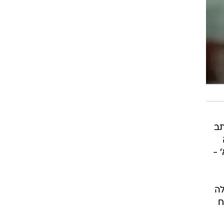
תב
 -
לה
ח