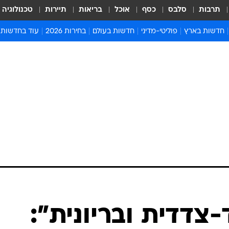
תרבות
סלבס
כסף
אוכל
בריאות
תיירות
טכנולוגיה
חדשות בארץ
פוליטי-מדיני
חדשות בעולם
בחירות 2026
עוד בחדשות
אירועים בארץ
פוליטיקה וממשל
המזרח התיכון
דעות ופרשנויו
חדשות פלילים ומשפט
יחסי חוץ
אירופה
סרי ושלזינגר
חינוך
אמריקה
פרויקטים מיוח
ישראלים בחו"ל
אסיה והפסיפיק
אסור לפספס
בריאות
אפריקה
מדע וסביבה
חברה ורווחה
הנחיות פיקוד 
ארכיון מדורים
זמני כניסת ש
לוח חופשות וח
לוח שנה
חדשות יהדות
צדדית ובריונית":
חדשות המשפ