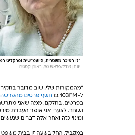
"מהמקורות שלי, שוב מדובר בחקירה
ל-103FM בו
חשף פרטים מהפרשה
.
בפרטים, בחלקם, ממה שאני מתרשם ז
ושוחד. לצערי אני אומר העברת מי
ומינוי כזה ואחר אלה דברים שנעשים ב
במקביל, החל בשעה זו בבית משפט ה
במשטרה, בדרגת נצ"מ, שנחקר הבוקר
העבירות המיוחסות לו הן עבירות שו
המשרה. פרקליטו של הקצין, עו"ד אפ
כמו כן, הסתיימה החקירה במח"ש של
צפויים להיחקר גורמים נוספים. העב
מהלכי חקירה והפרת אמונים. החשדו
של שוחד בצוותא.
בית המשפט הוציא צו איסור פרסום ע