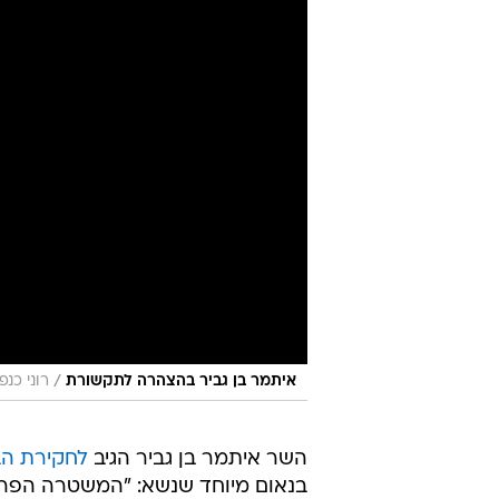
/
איתמר בן גביר בהצהרה לתקשורת
רוני כנפו
השר איתמר בן גביר הגיב
לחקירת הב
בנאום מיוחד שנשא: "המשטרה הפרטי
שמבצעים את המדיניות שלי. באה היו
בכיר בסביבתו של המפכ"ל הגיע למש
עוד הוסיף בן גביר בדבריו: "חוקרי 
ושהיא לא מחפשת אותי". בתוך כך, 
בארבעה ימים.
טרם הותר לפרסם את זהותו.
"ההחלטה לחקור קצינים בכירים במש
ופועלים לפי המדיניות שלי בטענה ש
להפיל את ממשלת הימין", הוסיף.