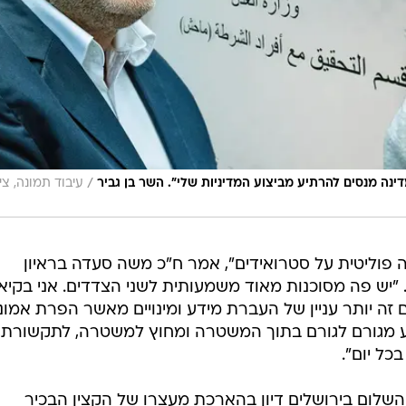
 פוליטית על סטרואידים", אמר ח"כ משה סעדה בראיון
 "יש פה מסוכנות מאוד משמעותית לשני הצדדים. אני בקיא
ה יותר עניין של העברת מידע ומינויים מאשר הפרת אמונ
דע מגורם לגורם בתוך המשטרה ומחוץ למשטרה, לתקשורת,
כל יום".
שלום בירושלים דיון בהארכת מעצרו של הקצין הבכיר
 בחשד לעבירות של טוהר המידות ונחשב מקורב לבן גביר
חד, הפרת אמונים, גילוי בהפרת חובה ושימוש לרעה בכוח
רים דמרי, טען שמדובר בחקירה פוליטית.
 קצין בכיר מאוד בשב"ס ושל קצין נוסף במשטרה, כשבהמ
ירות המיוחסות לבכיר בשב"ס שנחקר היום במח"ש הן שיבוש
ת המיוחסים לקצין המשטרה הנוסף, בדרגת רפ"ק, הן עביר
ל פרטי החקירה והורה על קיום הדיון בדלתיים סגורות. ב