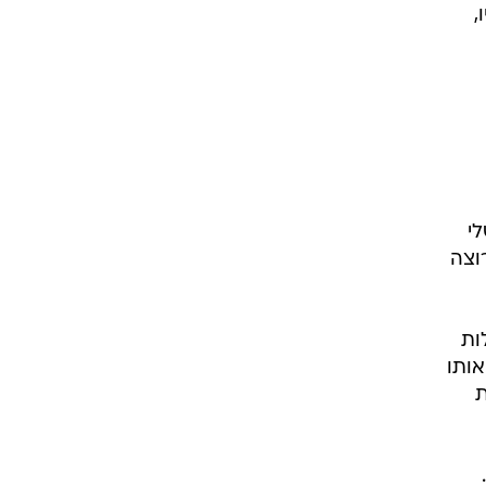
ות
אותו
ת
יח
ת,