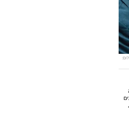
ים
.
שך
ות
קשת