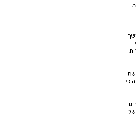
 כי
ים
של
שימוש