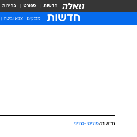
חדשות
ספורט
בחירות
חדשות
מבזקים
צבא וביטחון
חדשות
/
פוליטי-מדיני
השר בן גביר 
בשב"ס: "היו
הראש שלי"
אפרת פורשר
עודכן לאחרונה: 2.12.2024 / 19:02
"המשטרה הפרטית של גלי חצתה 
שלי", מסר השר והוסיף: "החלטה