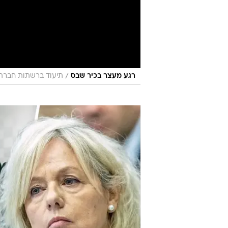
"זו הפיכה משטרית, היועמ"שית ופרקליט המדי
יונתן זינדל/פלאש 90, ראובן קסטרו