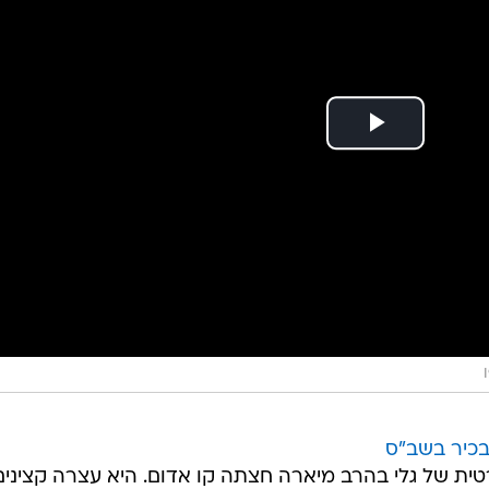
כיר בשב"ס
ת של גלי בהרב מיארה חצתה קו אדום. היא עצרה קצינים
עמ"שית ודרשה את הראש שלי", טען. זמן קצר לאחר דבריו
רדי מח"ש כדי למסור עדות.
להב אמרו לה: אין שום דבר. היועמ"שית הכחישה את הדברים
מעצרו של הבכיר החשוד בעבירות טוהר המידות הוארך
טרה, בכיר בשירות בתי הסוהר, שמיישמים את המדיניות של
זו הפרת אמונים היא החלטה פוליטית של יועצת פוליטית שר