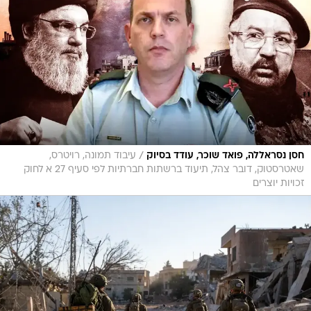
/
חסן נסראללה, פואד שוכר, עודד בסיוק
עיבוד תמונה, רויטרס,
שאטרסטוק, דובר צהל, תיעוד ברשתות חברתיות לפי סעיף 27 א לחוק
זכויות יוצרים