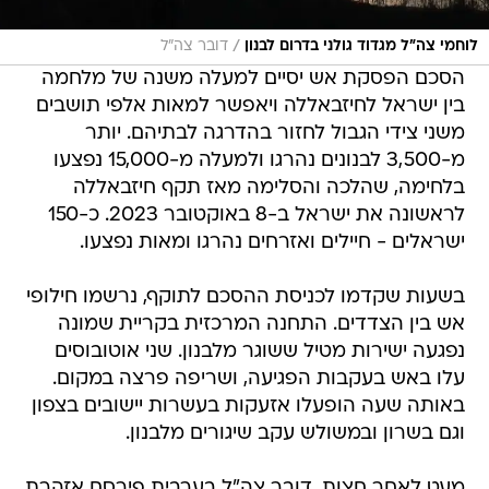
/
לוחמי צה"ל מגדוד גולני בדרום לבנון
דובר צה"ל
הסכם הפסקת אש יסיים למעלה משנה של מלחמה
בין ישראל לחיזבאללה ויאפשר למאות אלפי תושבים
משני צידי הגבול לחזור בהדרגה לבתיהם. יותר
מ-3,500 לבנונים נהרגו ולמעלה מ-15,000 נפצעו
בלחימה, שהלכה והסלימה מאז תקף חיזבאללה
לראשונה את ישראל ב-8 באוקטובר 2023. כ-150
ישראלים - חיילים ואזרחים נהרגו ומאות נפצעו.
בשעות שקדמו לכניסת ההסכם לתוקף, נרשמו חילופי
אש בין הצדדים. התחנה המרכזית בקריית שמונה
נפגעה ישירות מטיל ששוגר מלבנון. שני אוטובוסים
עלו באש בעקבות הפגיעה, ושריפה פרצה במקום.
באותה שעה הופעלו אזעקות בעשרות יישובים בצפון
וגם בשרון ובמשולש עקב שיגורים מלבנון.
מעט לאחר חצות, דובר צה"ל בערבית פירסם אזהרת