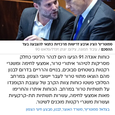
סמוטריץ' הציג ארבע דרישות מרכזיות כתנאי להצבעה בעד
/
ההסכם
עיבוד תמונה, צילום: יונתן זינדל/פלאש 90
כוחות אוגדה 91 הגיעו היום לנהר הליטני כחלק
מסריקות לטיהור איתורי טרור, אמצעי לחימה ומשגרי
רקטות בשטחים סבוכים, בנויים והרריים בדרום לבנון
מהם הוצאו מתווי טרור לעבר יישובי הצפון. במרחב
הסלוקי פשטו כוחות צוות הקרב של עוצבת הקומנדו
על תשתיות טרור במרחב. הכוחות איתרו והחרימו
מאות אמצעי לחימה, עשרות תשתיות תת-קרקעיות
ועשרות משגרי רקטות מוכנים לשיגור.
בצלאל סמוטריץ'
משרד האוצר
לבנון
מבצע חיצי הצפון