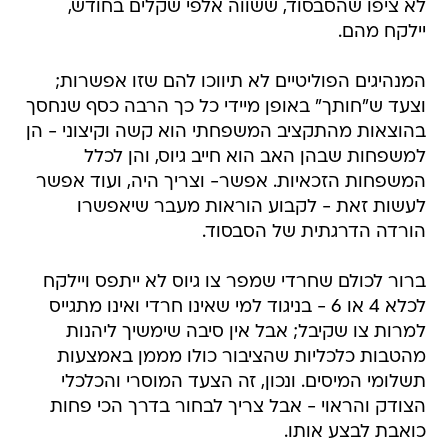
לא ציפו שהסבסוד, ששווה אלפי שקלים בחודש,
יילקח מהם.
המנהיגים הפוליטיים לא תיווכו להם שזו אפשרות;
וצעד ש"חותך" באופן מיידי כל כך הרבה כסף שנחסך
בהוצאות מהתקציב המשפחתי הוא קשה וקיצוני - הן
למשפחות שבהן האב הוא חייב גיוס, והן לכלל
המשפחות הזכאיות. אפשר- וצריך היה, ועוד אפשר
לעשות זאת - לקבוע הוראות מעבר שיאפשרו
הורדה הדרגתית של הסבסוד.
ברור לכולם שחרדי שמפר צו גיוס לא ייתפס ויילקח
לכלא 4 או 6 - בניגוד למי שאינו חרדי ואינו מתגייס
למרות צו שקיבל; אבל אין סיבה שימשיך ליהנות
מהטבות כלכליות שהציבור כולו מממן באמצעות
תשלומי המיסים. ונכון, זה הצעד המוסרי והכלכלי
הצודק והראוי - אבל צריך לבחור בדרך הכי פחות
כואבת לבצע אותו.