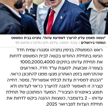
"נעשה מאמץ עליון להיערך לשמיעת עדות". נתניהו בבית המשפט
/
המחוזי בירושלים
עיבוד תמונה, צילום: חיים גולדברג/פלאש 90
ראש הממשלה בנימין נתניהו וסנגורו עמית חדד
הגישו בתחילת החודש בקשה לבית המשפט לדחות
את תחילת עדותו בתיקים 1000,2000,4000
בעשרה שבועות. לטענת עו"ד חדד, האירועים
שהתרחשו בזמן האחרון מנעו ממנו להתכונן כראוי.
"הכנתו למסירת עדות לבלתי אפשרית", נמסר. דחייה
קצרה זו תאפשר להגנה להיערך כראוי לעדותו ולא
תפגע באינטרס הציבורי". המועד המתוכנן של תחילת
עדותו - 2 בדצמבר, כשצוות ההגנה ביקש לדחות את
תחילת העדות לפברואר 2025.