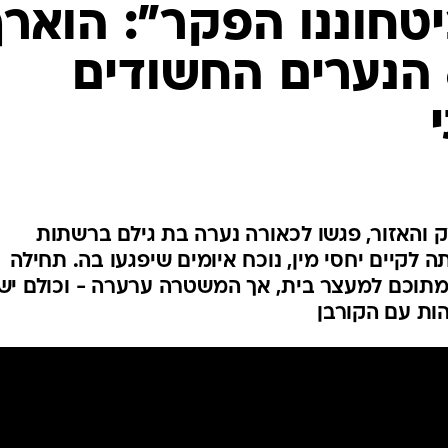
המייל האדום
יטחוננו הפקר": הוארך
מעצרם של 6 הנערים החשודים
15- ממגדל העמק והאזור, פגשו לכאורה נערה בת גילם ברשתות
 לקיים יחסי מין, נוכח איומים שיפגעו בה. תחילה
תוכם למעצר בית, אך המשטרה ערערה - וכולם יש
ות עם הקורבן