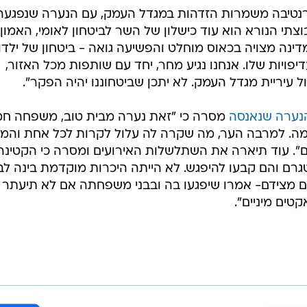
רנטיבה משמרות הזדהות במגדל העמק, עם הנערה שנפגעה
תי הנורא הוא עוד כישלון של השר לביטחון לאומי, האמון
ינה מצויה בכאוס מוחלט והפשיעה גואה - ביטחון של ילדו
פויות שלו. אנחנו נגיע מחר, יחד עם שותפות מכל האזור,
יריית מגדל העמק. לא יתכן שביטחוננו יהיה הפקר".
נערה שנאנסה
מסרה כי "זאת נערה מבית טוב, משפחה ח
מה. למרבה הער, מה שקרה לה עלול לקרות לכל אחת והמ
ם". עוד תיארה את השתלשלות האירועים ומסרה כי הקטינה
ם והם קבעו להיפגש. לא הייתה היכרות מוקדמת בינה לבי
ם מצידם- אמרו שיפגעו בה ובבני משפחתה אם לא תיעתר
טים מיניים".