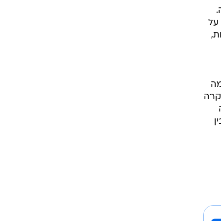
.
 על
ת,
מה
קרה
ן