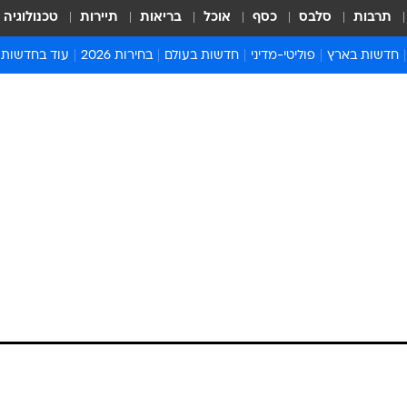
תרבות
סלבס
כסף
אוכל
בריאות
תיירות
טכנולוגיה
חדשות בארץ
פוליטי-מדיני
חדשות בעולם
בחירות 2026
עוד בחדשות
אירועים בארץ
פוליטיקה וממשל
המזרח התיכון
דעות ופרשנויו
חדשות פלילים ומשפט
יחסי חוץ
אירופה
סרי ושלזינגר
חינוך
אמריקה
פרויקטים מיוח
ישראלים בחו"ל
אסיה והפסיפיק
אסור לפספס
בריאות
אפריקה
מדע וסביבה
חברה ורווחה
הנחיות פיקוד 
ארכיון מדורים
זמני כניסת ש
לוח חופשות וח
לוח שנה
חדשות יהדות
חדשות המשפ