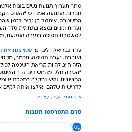
מחר תערוך תנועת נשים בונות אלט
חברות התנועה אמרו כי "האונס הקבוצ
המשטרה, איתמר בן גביר. בזמן שהמד
נערות ונשים נמצא בתחתית סדר העדי
למשמרת תמיכה בנערה הנפגעת, מול ע
עו"ד גבריאלה ליברמן
שמייצגת את ה
ואוהבת. נערה תמימה, חכמה, מקסי
הזה חייב להיות קריאת השכמה לכול
"הכירה חלק מהחשודים דרך האינסטגר
החשודים, והיא נתקלה במסכת איומי
לדרישות שלהם ואילצו אותה לקיים אק
אונס
מגדל העמק
עצורים
טרם התפרסמו תגובות