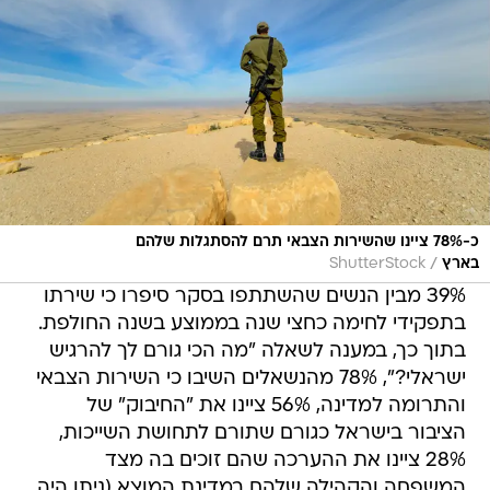
כ-78% ציינו שהשירות הצבאי תרם להסתגלות שלהם
/
בארץ
ShutterStock
39% מבין הנשים שהשתתפו בסקר סיפרו כי שירתו
בתפקידי לחימה כחצי שנה בממוצע בשנה החולפת.
בתוך כך, במענה לשאלה "מה הכי גורם לך להרגיש
ישראלי?", 78% מהנשאלים השיבו כי השירות הצבאי
והתרומה למדינה, 56% ציינו את "החיבוק" של
הציבור בישראל כגורם שתורם לתחושת השייכות,
28% ציינו את ההערכה שהם זוכים בה מצד
המשפחה והקהילה שלהם במדינת המוצא (ניתן היה