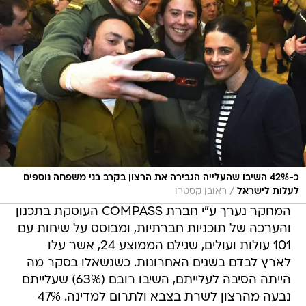
כ-42% השיבו שהעלייה הגבירה את הרצון בקרב בני משפחה נוספים
/
לעלות לישראל
ראובן קסטרו
המחקר נערך ע"י חברת COMPASS העוסקת בתכנון
והערכה של תוכניות חברתיות, ומבוסס על שיחות עם
101 עולות ועולים, שגילם הממוצע 24, אשר עלו
לארץ לבדם בשנים האחרונות. כשנשאלו בסקר מה
הייתה הסיבה לעלייתם, השיבו רובם (63%) שעלייתם
נבעה מהרצון לשרת בצבא ולתרום למדינה. 47%