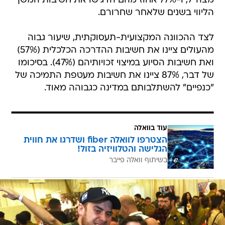
מצה"ל, ו-77% אחוז מהם הדגישו את חשיבות המשך
הליווי בשנים שלאחר שחרורם.
לצד ההכוונה המקצועית-תעסוקתית, שיעור גבוה
מהעולים ציינו את חשיבות ההדרכה הכלכלית (57%)
ואת חשיבות הסיוע במיצוי זכויותיהם (47%). בסיכומו
של דבר, 87% ציינו את חשיבות מעטפת התמיכה של
"כנפיים" להשתלבותם במדינה כגבוהה מאוד.
עוד בוואלה
הצטרפו לוואלה fiber ושדרגו את חווית
הגלישה והטלוויזיה בזול!
בשיתוף וואלה פייבר