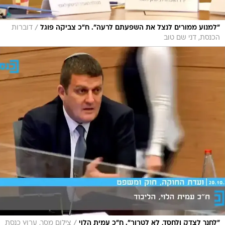
/
"למנוע ממורים לנצל את השפעתם לרעה". ח"כ צביקה פוגל
דוברות
הכנסת, דני שם טוב
/
"לחנך לצדק ולחסד, לא לטרור". ח"כ עמית הלוי
צילום מסך, ערוץ כנסת