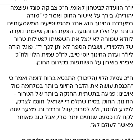
יו"ר הוועדה לביטחון לאומי, ח"כ צביקה פוגל (עוצמה
יהודית), בירך על אישור החוק ואמר כי "מורה
במערכת החינוך הוא אחד מהמשפיעים המשמעותיים
ביותר על הילדים והנוער. הצעת החוק שיזמתי נועדה
לוודא שמורה לא ינצל את השפעתו לפעילות טרור
של תלמידיו, ושבית הספר לא יתן לכך יד". פוגל הודה
ליו"ר ועדת החינוך יוסי טייב, לח"כ עמית הלוי ולח"כ
אביחי בוארון על השותפות בקידום החוק.
ח"כ עמית הלוי (הליכוד) התבטא ברוח דומה ואמר כי
"הכנסת עושה את הדבר החיוני ביותר במלחמה מול
אויבינו: פגיעה בתשתית החזקה ביותר של הטרור -
החינוך. החוק יבטיח שתלמידי ישראל יחונכו לצדק,
למדע ולחסד, ולא לטרור, עוול וברבריות. מצער שזה
לקח לנו כמעט שנתיים יותר מדי, אבל טוב מאוחר
מאשר לעולם לא".