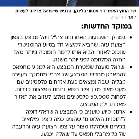
שר החוץ האמריקני אנטוני בלינקן. הדגיש שישראל צריכה לעשות
/
יותר
רויטרס
במוקד החדשות:
במהלך השבועות האחרונים צה"ל ניהל מבצע בצפון
רצועת עזה, שהביא לקיצוץ חד בסיוע ההומניטרי
שנכנס לאזור והביא אותו לרמה הנמוכה ביותר מאז
החלה המלחמה לפני יותר משנה.
ישראל טוענת שמטרת המבצע היא למנוע מחמאס
להתארגן מחדש. המבצע של צה"ל מתמקד בעיירה
ג'בליה, שבה נמצאים כעת אזרחים פלסטינים עם
מעט מאוד מזון וציוד רפואי ותחת הפצצות כבדות.
לפחות 50,000 פלסטינים נאלצו לעזוב את האזור
מאז תחילת המבצע.
ארגוני סיוע טוענים כי המבצע הישראלי דומה
ל"תוכנית האלופים" שהציגו כמה קציני מילואים
בכירים ושכוללת מצור על צפון רצועת עזה והרעבה
של כל מחבלי חמאס עד שאלה ייכנעו.