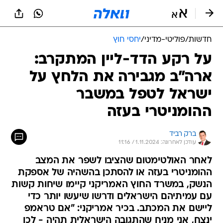
חדשות
/
פוליטי-מדיני
/
יחסי חוץ
על רקע הדד-ליין המתקרב:
ארה"ב מגבירה את הלחץ על
ישראל לטפל במשבר
ההומניטרי בעזה
ברק רביד
עודכן לאחרונה: 1.11.2024 / 11:16
לאחר האולטימטום שהציבו לשפר את המצב
ההומניטרי בעזה או להסתכן בהשהיה של אספקת
הנשק, במשרד החוץ האמריקני קיימו שיחות קשות
עם עמיתיהם הישראלים ודרשו שיעשו יותר כדי
ליישם את המכתב. בכיר אמריקני: "אם טראמפ
ינצח, אני מניח שהתגובה הישראלית תהיה - לכו