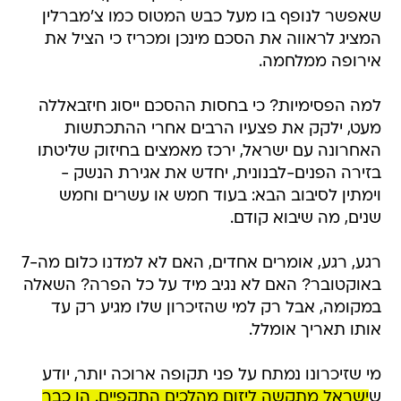
שאפשר לנופף בו מעל כבש המטוס כמו צ'מברלין
המציג לראווה את הסכם מינכן ומכריז כי הציל את
אירופה ממלחמה.
למה הפסימיות? כי בחסות ההסכם ייסוג חיזבאללה
מעט, ילקק את פצעיו הרבים אחרי ההתכתשות
האחרונה עם ישראל, ירכז מאמצים בחיזוק שליטתו
בזירה הפנים-לבנונית, יחדש את אגירת הנשק -
וימתין לסיבוב הבא: בעוד חמש או עשרים וחמש
שנים, מה שיבוא קודם.
רגע, רגע, אומרים אחדים, האם לא למדנו כלום מה-7
באוקטובר? האם לא נגיב מיד על כל הפרה? השאלה
במקומה, אבל רק למי שהזיכרון שלו מגיע רק עד
אותו תאריך אומלל.
מי שזיכרונו נמתח על פני תקופה ארוכה יותר, יודע
ש
ישראל מתקשה ליזום מהלכים התקפיים. הן כבר