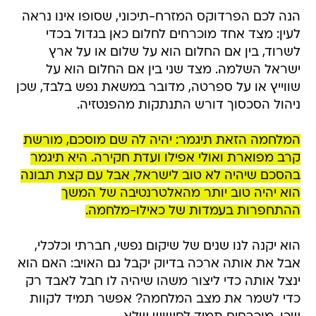
הנה לכם הפרדוקס המזרח-תיכוני, שסופו אינו נראה
לעין: מצד אחד מוכרחים לחלום כאן בגדול בכדי
לשרוד, בין אם החלום הוא על שלום או על ארץ
ישראל השלמה. מצד שני בין אם החלום הוא על
שווייץ או על ספרטה, מדובר במשאת נפש בלבד, שכן
ניהול הסכסוך דורש התנתקות מהפנטזיה.
המלחמה הזאת תיגמר: יהיה לה שם מוסכם, מורשת
קרב מפוארת ואולי אפילו ועדת חקירה. היא תיגמר
בהסכם שיהיה לא טוב לישראל, אבל עם קצת תבונה
הוא יהיה טוב יותר מהאלטרנטיבה של המשך
ההתחפרות בעמדות של כאילו-מלחמה.
הוא יקנה לנו שנים של שיקום נפשי, חברתי וכלכלי,
אבל את אותה ארכה בדיוק יקבל גם האויב: האם הוא
ינצל אותה כדי ליצור משהו שיהיה לו חבל לאבד רק
כדי לשמר את מצב המלחמה? אפשר תמיד לקוות