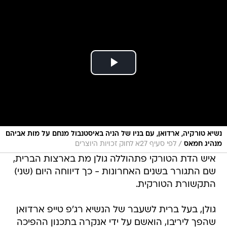
נשיא טורקיה, ארדואן, עם בניו של הניה באיסטנבול מנחם על מות אביהם
/
מנהיג חמאס
לפי סעיף 27א לחוק זכויות היוצרים
איש הדת הטורקי פתהוללה גולן מת בארצות הברית,
שם התגורר בשנים האחרונות - כך דיווחה היום (שני)
התקשורת הטורקית.
גולן, בעל ברית לשעבר של הנשיא רג'פ טייפ ארדואן
שהפך ליריבו, הואשם על ידי אנקרה בתכנון ההפיכה