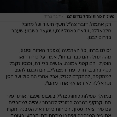
/
פעילות כוחות צה"ל בדרום לבנון
דובר צה"ל
רק אתמול, דובר צה"ל חשף תיעוד של מחבל
חיזבאללה, וודאח כאמל יונס, שנעצר בשבוע שעבר
בדרום לבנון.
"כולם ברחו, כל הארבעה (מפקד האזור וסגנו),
מההתחלה הם כבר ברחו", אמר. על כוח רדואן
הוסיף: "הם קטני אמונה, אנשים בלי דת, נכנסו לקבל
כסף וזהו, ברחו כי פחדו מצה"ל... הם תכננו להגיב
למתקפה, להתקדם לגליל, אבל אחרי החיסול של חסן
נסראללה לא ראו אף אחד מהם".
במהלך פעילות כוחות צה"ל בשבוע שעבר, אותר פיר
תת-קרקעי במבנה המוביל למרחב שהייה למחבלים
עם פיר יציאה סמוך. הכוחות כיתרו את המבנה, חקרו
את פיר המנהרה ואיתרו מתחם תת-קרקעי בעומק