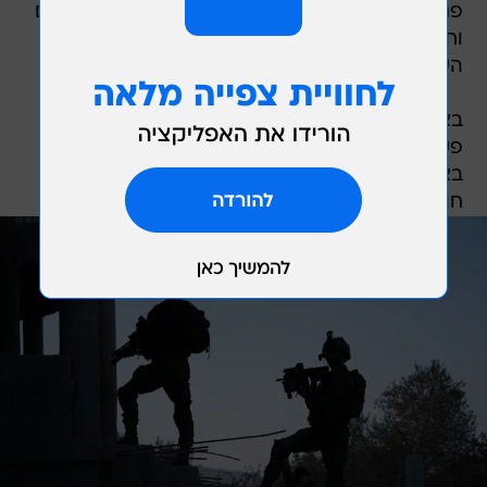
פנקסים, כרטיסי טווחים וחומרים נוספים לידי קמ"נים
וחוקרי שטח של יחידת 504, למיצוי טוב יותר של
השלל שנתפס.
בצבא שמים דגש משמעותי על האפשרות לתפוס
פעילים בשבי ולהעביר אותם לחקירה בישראל.
בצה"ל לא עדכנו במספר המלא אמר הבהירו כי
חוקרי 504 מפיקים מידע בעל ערך רב.