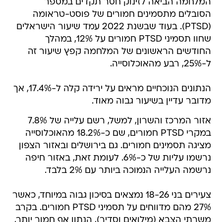
המלחמה הביאה לזינוק חסר תקדים במספר
הסובלים מתסמינים חמורים של פוסט-טראומה
(PTSD). בעוד שבשנת 2022 עמד שיעור הישראלים
שחוו תסמיני PTSD חמורים על 12%, במהלך
החודשים הראשונים של המלחמה קפץ שיעור זה
ל-25%, רבע מהאוכלוסייה.
הנתונים הנוכחיים מראים על ירידה קלה ל-17.4%, אך
מדובר עדיין בשיעור גבוה מאוד.
אזור המרכז והשרון, למשל, רשם עלייה של 7.8%
במקרי PTSD חמורים, שם כ-18.2% מהאוכלוסייה
מציגה תסמינים חמורים. גם בירושלים ובאזור הצפון
נרשמו עליות של כ-6%. לעומת זאת, באזור חיפה
נרשמה העלייה הנמוכה ביותר עם 2% בלבד.
צעירים בני 18-26 נמצאים בסיכון גבוה במיוחד, כאשר
27% מהם מדווחים על תסמיני PTSD חמורים. בקרב
משרתי הצבא (מילואים וסדיר), הנתון אף חמור יותר,