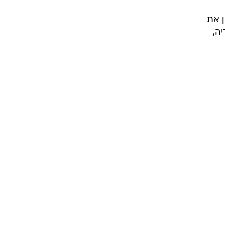
 את
ה,