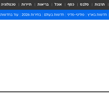
תרבות
סלבס
כסף
אוכל
בריאות
תיירות
טכנולוגיה
חדשות בארץ
פוליטי-מדיני
חדשות בעולם
בחירות 2026
עוד בחדשות
אירועים בארץ
פוליטיקה וממשל
המזרח התיכון
דעות ופרשנויו
חדשות פלילים ומשפט
יחסי חוץ
אירופה
סרי ושלזינגר
חינוך
אמריקה
פרויקטים מיוח
ישראלים בחו"ל
אסיה והפסיפיק
אסור לפספס
בריאות
אפריקה
מדע וסביבה
חברה ורווחה
הנחיות פיקוד 
ארכיון מדורים
זמני כניסת ש
לוח חופשות וח
לוח שנה
חדשות יהדות
חדשות המשפ