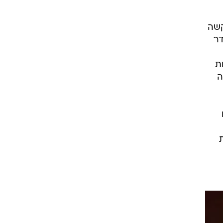
קשה
דר
של פגיעות
ה
ת