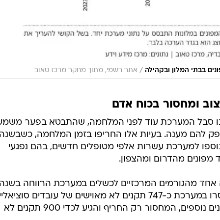
/
נים בבתי המלון ובקהילה
אתר רשמי, מתוך מחקר מרכז טאוב
צוב ומחסור בכוח אדם
מנו סבל המערכת עוד לפני המלחמה, שהתבטא בפער משמע
 לספק להם מענה. בעיות אלו החריפו בזמן המלחמה, כשבשנה
וספו למערכת עשרות אלפי מטופלים חדשים, בהם נפגעי
מפונים מהדרום ומהצפון.
 אחד מהגורמים המרכזיים לכשלים במערכת הרווחה בשנה
החולפת. עוד לפני פרוץ הקרבות, חסרו במערכת כ-747 תקנים לא מאוישים של עובדים סוציאל
במהלך הלחימה, למרות שהוקצו תקנים נוספים, המחסור רק החריף והגיע לכדי 900 תקנים לא