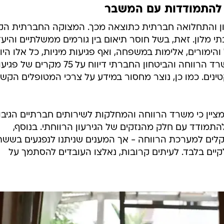
 להתמודדות עם המשבר
ן והתחלואה חברתית כתוצאה מכך. המצוקה החברתית ה
מלון. זאת, בשל חוסר תיאום בין גורמים ממשלתיים והיע
הימורים, אלימות במשפחה, ואף פגיעות מיניות, כל אלו היו
מנת חלקם של חלק מהמשוכנים. משרד הרווחה והביטחון החברתי דיווח על 75 מקרים 
ון, 93% מהן כלפי קטינים. כמו כן, נוצר מחסור במידע על צרכי המטופלים הקש
יין כי משרד הרווחה והמחלקות לשירותים חברתיים הגיבו
תמודד עם חלק מהנזקים של הגירעון הרווחתי. בנוסף,
כ-9.5 מיליארד שקלים למערכת הרווחה - אך המענים שניתנו לנפגעים בשש
יים בלבד. לעיתים קרובות, נאלצו העובדים להסתמך על