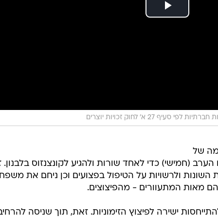
 לפי סעיף 27 א' לחוק זכויות יוצרים
מה של
הערב (חמישי) כדי לאחד שורות ולהגיע לקונצנזוס בלבנון. ז
השונות ולרשויות על הטיפול בפצועים וכן ניחם את משפח
בהם מאות המתעוורים - מהפיצוצים.
תייחסות ישירה לפיצוץ הזימוניות. זאת, תוך שניסה להרחי