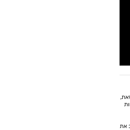
את,
ות
ב את