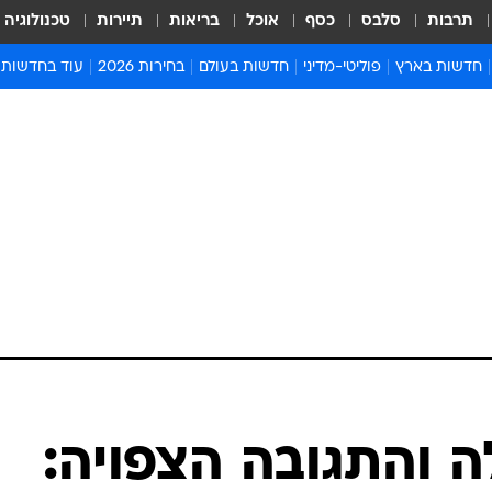
תרבות
סלבס
כסף
אוכל
בריאות
תיירות
טכנולוגיה
חדשות בארץ
פוליטי-מדיני
חדשות בעולם
בחירות 2026
עוד בחדשות
אירועים בארץ
פוליטיקה וממשל
המזרח התיכון
דעות ופרשנויו
חדשות פלילים ומשפט
יחסי חוץ
אירופה
סרי ושלזינגר
חינוך
אמריקה
פרויקטים מיוח
ישראלים בחו"ל
אסיה והפסיפיק
אסור לפספס
בריאות
אפריקה
מדע וסביבה
חברה ורווחה
הנחיות פיקוד 
ארכיון מדורים
זמני כניסת ש
לוח חופשות וח
לוח שנה
חדשות יהדות
ה והתגובה הצפויה:
חדשות המשפ