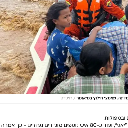
/
דינה. מאמצי חילוץ במיאנמר
רויטרס
נות ובמפולות
בוץ במיאנמר בעקבות סופת הטייפון "יאגי", ועוד כ-80 איש נוספים מוגדרים נעדרים - כך אמרה