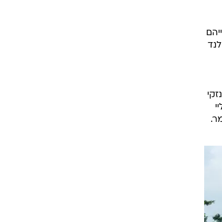
יהם
תאילנד
זקי
י
ר.