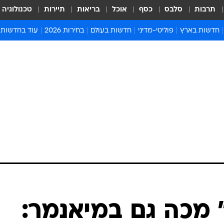
תרבות
סלבס
כסף
אוכל
בריאות
תיירות
טכנולוגיה
חדשות בארץ
פוליטי-מדיני
חדשות בעולם
בחירות 2026
עוד בחדשות
אירועים בארץ
פוליטיקה וממשל
המזרח התיכון
דעות ופרשנויו
חדשות פלילים ומשפט
יחסי חוץ
אירופה
סרי ושלזינגר
חינוך
אמריקה
פרויקטים מיוח
ישראלים בחו"ל
אסיה והפסיפיק
אסור לפספס
בריאות
אפריקה
מדע וסביבה
חברה ורווחה
הנחיות פיקוד 
ארכיון מדורים
זמני כניסת ש
לוח חופשות וח
לוח שנה
חדשות יהדות
" מכה גם במיאנמר:
חדשות המשפ