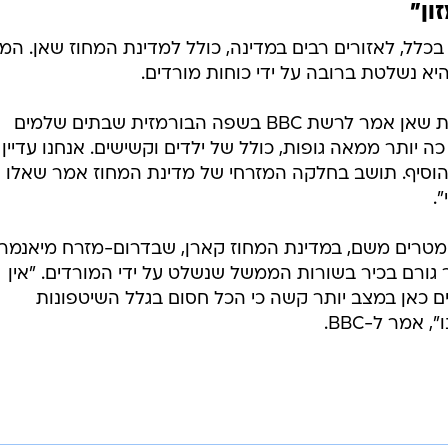
ון"
 בכלל, לאזורים רבים במדינה, כולל למדינת המחוז שאן. המ
יא נשלטת ברובה על ידי כוחות מורדים.
מתנדב במאמצי החילוץ בדרום מדינת שאן אמר לרשת BBC בשפה הבורמזית שבתים שלמים
ה יותר ממאה גופות, כולל של ילדים וקשישים. אנחנו עדיין
2 איש נוספים", הוסיף. תושב בחלקה המזרחי של מדינת המחוז אמר שאלו
.
מטרים משם, במדינת המחוז קארן, שבדרום-מזרח מיאנמר.
ר גורם בכיר בשורות הממשל שנשלט על ידי המורדים. "אין
ים כאן במצב יותר קשה כי הכל חסום בגלל השיטפונות
אמר ל-BBC.