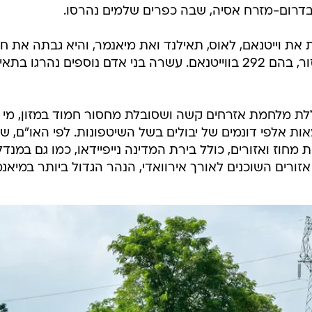
רום-מזרח אסיה, שבה כפרים שלמים נהרסו.
 וייטנאם, לאוס, תאילנד ואת מיאנמר, והיא גבתה את חי
של יותר מ-500 בני אדם ברחבי האזור, בהם 292 בווייטנאם. עשרה בני אדם נוספים נהרגו ב
לת מלחמת אזרחים קשה ושסובלת מחסור חמוד במזון, מי
אות אלפי דונמים של יבולים בשל השיטפונות. לפי האו"ם, שנ
חוז ואזורים, כולל בירת המדינה נייפיידאו, כמו גם במנדלי
אזורים השוכנים לאורך אירוואדי, הנהר הגדול ביותר במיאנמ