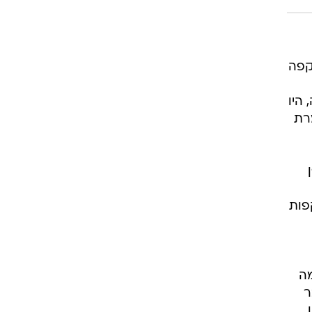
קפה
היו
רת
פות
ם במלחמה
ר