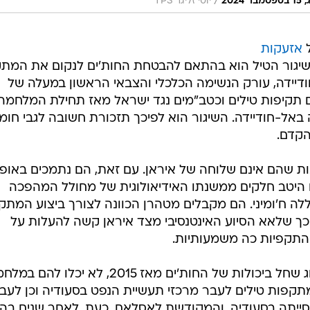
/
יוסי זליגר TPS
ל
אזעקות
שיגור הטיל הוא בהתאם להבטחת החות'ים לנקום את המת
דיידה, עורק הנשימה הכלכלי והצבאי הראשון במעלה של
 תקיפות טילים וכטב"מים נגד ישראל מאז תחילת המלחמה, 
באל-חודיידה. השיגור הוא לפיכך תזכורת חשובה לגבי חומ
הקדם.
ת שהם אינם שלוחה של איראן. עם זאת, הם נתמכים באופן
ו היטב חלקים ממשנתו האידיאולוגית של מחולל המהפכה
ה ח'ומיני. הם מקבלים מטהרן הכוונה לצורך ביצוע המתק
, כך שלאא הסיוע האינטנסיבי מצד איראן קשה להעלות על
 התקפיות כה משמעותיות.
הסעודים, שחוו על בשרם את השדרוג שחל ביכולות של החות'ים מאז 2015, לא יכלו לה
שו על ידם במתקפות טילים לעבר מרכזי תעשיית הנפט בסעודיה וכן לעב
סייתה בסעודיה, והמקודשת לאסלאם. כעת, לאחר שנים בהן