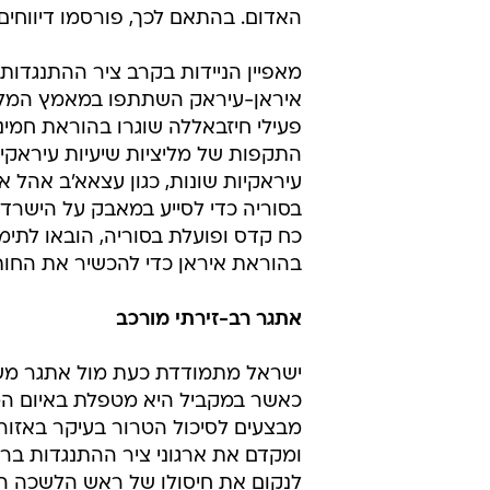
האדום. בהתאם לכך, פורסמו דיווחים
מאפיין הניידות בקרב ציר ההתנגדו
איראן-עיראק השתתפו במאמץ המלחמת
התקפות של מליציות שיעיות עיראקיו
עיראקיות שונות, כגון עצאא'ב אהל א
בסוריה כדי לסייע במאבק על הישרדו
כח קדס ופועלת בסוריה, הובאו לתימן
בהוראת איראן כדי להכשיר את החות
אתגר רב-זירתי מורכב
ישראל מתמודדת כעת מול אתגר משמעו
כאשר במקביל היא מטפלת באיום המת
מבצעים לסיכול הטרור בעיקר באזורי
ומקדם את ארגוני ציר ההתנגדות בר
לנקום את חיסולו של ראש הלשכה המ