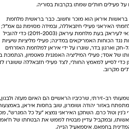
 על פעילים חות'ים שמתו בקרבות בסוריה.
ת בראשות איראן הוא מוכר וחשוב. כבר בראשית מלחמת
י האיראני פעילי חיזבאללה, ובמידה מסוימת גם אמ"ל;
פעילי חיזבאללה שוגרו בהוראת חמינאי לעיראק בעת מלחמת עיראק (2011-2003) כדי להוביל
ת נגד הכוחות האמריקאים במדינה; פעילי מליציות שיעיות
ל-חק וארגון בדר, שוגרו על ידי איראן למלחמת האזרחים
תו של אסד; פעילי המיליציה האפגנית פאטמיון, הנתמכת בי
 כדי לסייע למאמץ החות'י, לצד פעילי חזבאללה ששוגרו לז
'ים מקרוב.
תי רב-זירתי, שרכיביו הראשיים הם האיום מעזה ולבנון,
פתח באזור יהודה ושומרון, שוב בחסות איראן, באמצעות
 ג'נין וטול כרם. השחקן האיראני נמצא "על כל המגרש", מ
אשותו, ובמקביל עדיין מבטיח לממש את הבטחתו של ח'אמנ
דינית בחמאס, איסמאעיל הנייה.