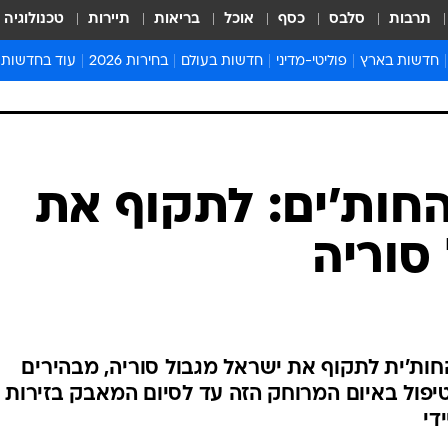
תרבות
סלבס
כסף
אוכל
בריאות
תיירות
טכנולוגיה
חדשות בארץ
פוליטי-מדיני
חדשות בעולם
בחירות 2026
עוד בחדשות
אירועים בארץ
פוליטיקה וממשל
המזרח התיכון
דעות ופרשנויו
חדשות פלילים ומשפט
יחסי חוץ
אירופה
סרי ושלזינגר
חינוך
אמריקה
פרויקטים מיוח
ישראלים בחו"ל
אסיה והפסיפיק
אסור לפספס
חות'ים: לתקוף את
בריאות
אפריקה
מדע וסביבה
סוריה
חברה ורווחה
הנחיות פיקוד 
ארכיון מדורים
זמני כניסת ש
לוח חופשות וח
החות'ית לתקוף את ישראל מגבול סוריה, מבהירים
לוח שנה
יפול באיום המרוחק הזה עד לסיום המאבק בזירות
חדשות יהדות
די
חדשות המשפ