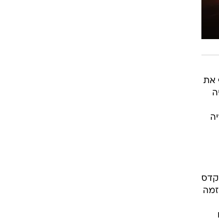
 את
ה
יה
 קדס
זמה