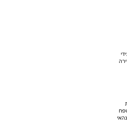
די
ירה
טפח
האי