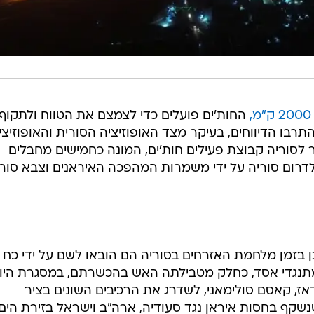
החות'ים פועלים כדי לצמצם את הטווח ולתקוף
תרבו הדיווחים, בעיקר מצד האופוזיציה הסורית והאופוזיצי
לסוריה קבוצת פעילים חות'ים, המונה כחמישים מחבלים
לדרום סוריה על ידי משמרות המהפכה האיראנים וצבא סור
כן בזמן מלחמת האזרחים בסוריה הם הובאו לשם על ידי כח
תנגדי אסד, כחלק מטבילתה האש בהכשרתם, במסגרת היו
, קאסם סולימאני, לשדרג את הרכיבים השונים בציר
שקף בחסות איראן נגד סעודיה, ארה"ב וישראל בזירת הים