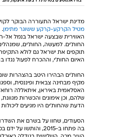
בווידאו:נוסעים בטרמינל 1 בעת אזעקה, נתב"ג, 15 בספטמבר 2024
מדינת ישראל התעוררה הבוקר לקו
מטיל הקרקע-קרקע ששוגר מתימן
. 
האווירית שבצעה ישראל בנמל אל-חו
החות'ים. למעשה, החות'ים, שמנהלים
תוקפים את ישראל גם לולא התקיפה 
האיום החות'י, וההכרח לפעול נגדו ב
החות'ים הבהירו היטב בהצהרות שונו
מקיף מבחינה צבאית ופיננסית, וספג
האסלאמית באיראן, איתאללה רוחאלל
שלהם, וכן אימונים והכשרות מגוונת
הדעת שהחות'ים היו מגיעים ליכולות
בה פתחו ב-2015, והות
העיר מכה, השלישית בגודלה באוכלו