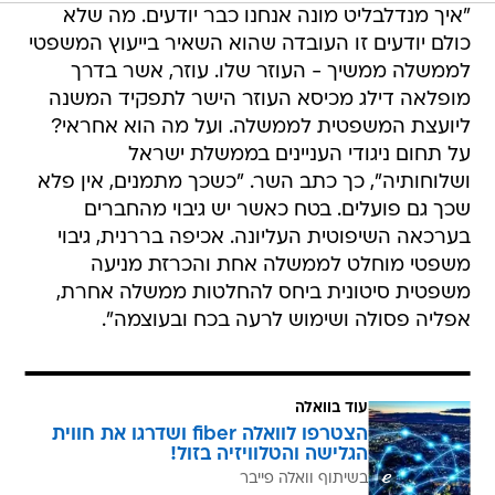
"איך מנדלבליט מונה אנחנו כבר יודעים. מה שלא
כולם יודעים זו העובדה שהוא השאיר בייעוץ המשפטי
לממשלה ממשיך - העוזר שלו. עוזר, אשר בדרך
מופלאה דילג מכיסא העוזר הישר לתפקיד המשנה
ליועצת המשפטית לממשלה. ועל מה הוא אחראי?
על תחום ניגודי העניינים בממשלת ישראל
ושלוחותיה", כך כתב השר. "כשכך מתמנים, אין פלא
שכך גם פועלים. בטח כאשר יש גיבוי מהחברים
בערכאה השיפוטית העליונה. אכיפה בררנית, גיבוי
משפטי מוחלט לממשלה אחת והכרזת מניעה
משפטית סיטונית ביחס להחלטות ממשלה אחרת,
אפליה פסולה ושימוש לרעה בכח ובעוצמה".
עוד בוואלה
הצטרפו לוואלה fiber ושדרגו את חווית
הגלישה והטלוויזיה בזול!
בשיתוף וואלה פייבר