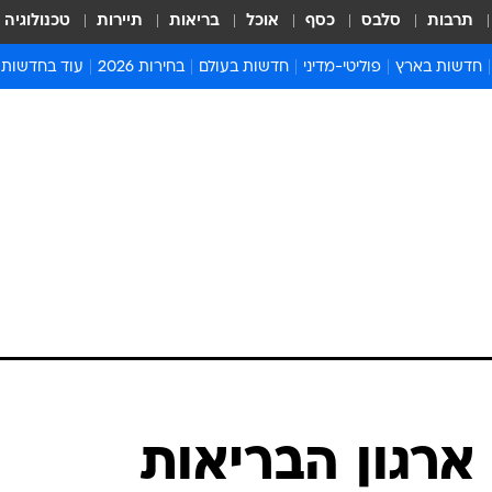
תרבות
סלבס
כסף
אוכל
בריאות
תיירות
טכנולוגיה
חדשות בארץ
פוליטי-מדיני
חדשות בעולם
בחירות 2026
עוד בחדשות
אירועים בארץ
פוליטיקה וממשל
המזרח התיכון
דעות ופרשנויו
חדשות פלילים ומשפט
יחסי חוץ
אירופה
סרי ושלזינגר
חינוך
אמריקה
פרויקטים מיוח
ישראלים בחו"ל
אסיה והפסיפיק
אסור לפספס
בריאות
אפריקה
מדע וסביבה
חברה ורווחה
הנחיות פיקוד 
ארכיון מדורים
זמני כניסת ש
לוח חופשות וח
לוח שנה
חדשות יהדות
ארגון הבריאות
חדשות המשפ