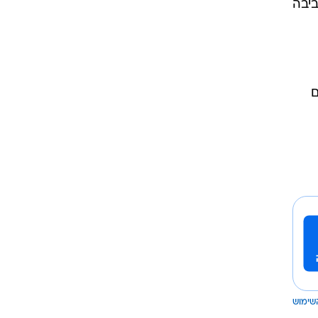
ביבה
ם
שימוש