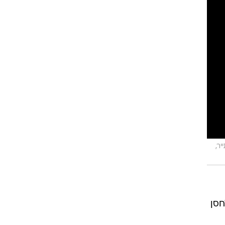
ר,
חסן