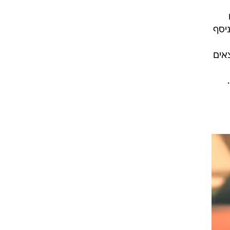
יסף
אים
ה 5 שנים.