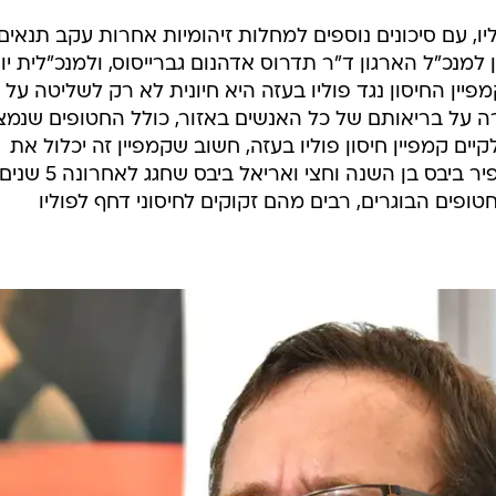
ו, עם סיכונים נוספים למחלות זיהומיות אחרות עקב תנאים
מנכ"ל הארגון ד"ר תדרוס אדהנום גברייסוס, ולמנכ"לית יונ
ין החיסון נגד פוליו בעזה היא חיונית לא רק לשליטה על
 על בריאותם של כל האנשים באזור, כולל החטופים שנמצ
ים קמפיין חיסון פוליו בעזה, חשוב שקמפיין זה יכלול את
החטופים, במיוחד את הילדים, כמו כפיר ביבס בן השנה וחצי ואריאל ביבס שחגג לאחרונ
טופים הבוגרים, רבים מהם זקוקים לחיסוני דחף לפוליו