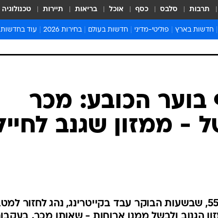
תרבות
סלבס
כסף
אוכל
בריאות
תיירות
טכנולוגיה
חדשות בארץ
פוליטי-מדיני
חדשות בעולם
בחירות 2026
עוד בחדשות
אירועים בארץ
פוליטיקה וממשל
המזרח התיכון
דעות ופרשנויו
חדשות פלילים ומשפט
יחסי חוץ
אירופה
סרי ושלזינגר
חינוך
אמריקה
פרויקטים מיוח
ישראלים בחו"ל
אסיה והפסיפיק
אסור לפספס
בריאות
אפריקה
מדע וסביבה
חברה ורווחה
הנחיות פיקוד 
ארכיון מדורים
זמני כניסת ש
לוח חופשות וח
לוח שנה
חדשות יהדות
בוער הכובע: מכר
חדשות המשפ