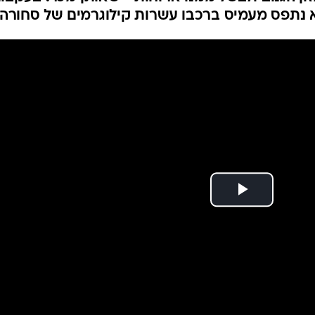
המייל האדום
 - ממזון שגנב לחייל
הנאשם, תושב קריית שמונה בן 55, שבשעות הבוקר עבד בקייטרינג, נהג לחזור ל
ן הגנוב ולבשל ממנו ארוחות - שאותן מכר. בעקבו
 נתפס מעמיס ברכבו עשרות קילוגרמים של סחורה