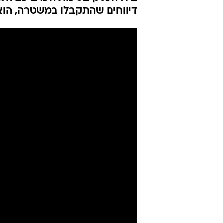
ארוחות שבישל
הצפון
אלי אשכנזי
עודכן לאחרונה: 29.8.2024 / 8:20
בית העסק בשעות הערב עם המזו
דיווחים שהתקבלו במשטרה, הוא