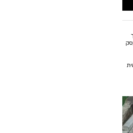
העסק
ית