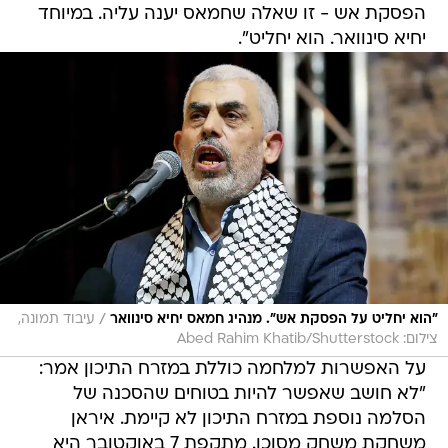
הפסקת אש - זו שאלה שחמאס יענה עליה. במיוחד
יחיא סינוואר. הוא יחליט".
/
"הוא יחליט על הפסקת אש". מנהיג חמאס יחיא סינוואר
עיבוד תמונה,
צילום: Abed Rahim Khatib/Shutterstock
על האפשרות למלחמה כוללת במזרח התיכון אמר:
"לא חושב שאפשר להיות בטוחים שהסכנה של
הסלמה נוספת במזרח התיכון לא קיימת. איראן
משחקת משחק מסוכן. מתקפת 7 באוקטובר היא