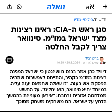
חדשות
/
פוליטי-מדיני
סגן ראש ה-CIA: ראינו רצינות
מצד ישראל במו"מ. סינוואר
צריך לקבל החלטה
ברק רביד
עודכן לאחרונה: 28.8.2024 / 16:28
דיוויד כהן אמר בכנס בוושינגטון כי ישראל הפגינה
רצינות במו"מ בקהיר, והתייחס לאפשרות שתהיה
הפסקת אש בעזה. "זו שאלה שחמאס יענה עליה.
במיוחד יחיא סינוואר, הוא יחליט". על החשש
ממלחמה אזורית נרחבת: "איראן מעוניינת בהמשך
הלחץ על ישראל. הם משחקים משחק מסוכן"