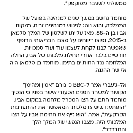
ממשלתי לשעבר מפוקפק".
מוחמד נחשב במשך שנים למנהיגה בפועל של
הממלכה, והוא נוהג לפגוש במנהיגים זרים, במקום
אביו בן ה-88. מאז עלייתו לשלטון של המלך סלמאן
ב-2015, נפוצו דיווחים על מצבו הבריאותי הרופף
שאפשר לבנו לקחת לעצמו עוד ועוד סמכויות.
חודשיים בלבד אחרי תחילת מלכותו של אביו, החלה
המלחמה נגד החות'ים בתימן. מוחמד בן סלמאן היה
אז שר ההגנה.
אל-ג'עברי אמר ל-BBC כי גורם "אמין ומהימן"
הקשור למשרד הפנים הסעודי אישר בפניו כי הנסיך
מוחמד חתם על הצו המכריז מלחמה במקום אביו.
"הופתענו שיש צו מלכותי המאפשר את ההתערבות
הקרקעית", אמר. "הוא זייף את חתימת אביו על הצו
המלכותי הזה. מצבו הנפשי של המלך הלך
והתדרדר".