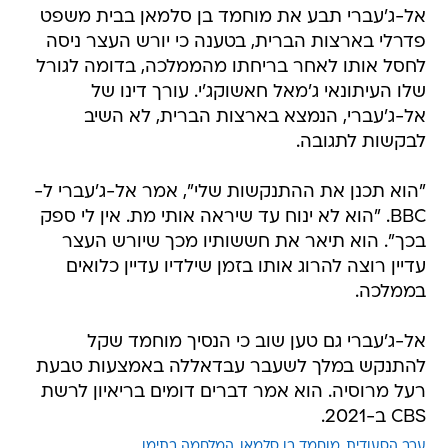
אל-ג'עברי תבע את מוחמד בן סלמאן בבית משפט
פדרלי בארצות הברית, בטענה כי יורש העצר ניסה
לחסל אותו לאחר בריחתו מהממלכה, בדומה לגורל
שלו העיתונאי ג'מאל חאשוקג'י. עורך דינו של
אל-ג'עברי, הנמצא בארצות הברית, לא השיב
לבקשות לתגובה.
"הוא תכנן את ההתנקשות שלי", אמר אל-ג'עברי ל-
BBC. "הוא לא ינוח עד שיראה אותי מת. אין לי ספק
בכך". הוא תיאר את חששותיו מכך שיורש העצר
עדיין רוצה להרוג אותו בזמן שילדיו עדיין כלואים
בממלכה.
אל-ג'עברי גם טען שוב כי הנסיך מוחמד שקל
להתנקש במלך לשעבר עבדאללה באמצעות טבעת
רעל מרוסיה. הוא אמר דברים דומים בריאיון לרשת
CBS ב-2021.
ערב הסעודית
מוחמד בן סלמאן
המלחמה בתימן